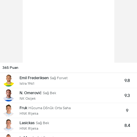
365 Puan
Emil Frederiksen
Sağ Forvet
9.8
Istra 1961
N. Omerović
Sağ Bek
9.3
NK Osijek
Fruk
Hücuma Dönük Orta Saha
9
HNK Rijeka
Lasickas
Sağ Bek
8.4
HNK Rijeka