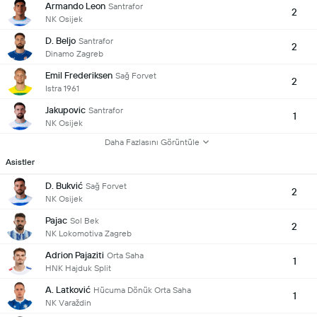
Armando Leon
Santrafor
2
NK Osijek
D. Beljo
Santrafor
2
Dinamo Zagreb
Emil Frederiksen
Sağ Forvet
2
Istra 1961
Jakupovic
Santrafor
1
NK Osijek
Daha Fazlasını Görüntüle
Asistler
D. Bukvić
Sağ Forvet
2
NK Osijek
Pajac
Sol Bek
2
NK Lokomotiva Zagreb
Adrion Pajaziti
Orta Saha
1
HNK Hajduk Split
A. Latković
Hücuma Dönük Orta Saha
1
NK Varaždin