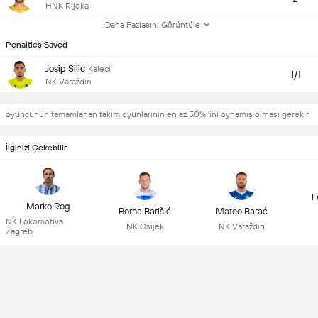
HNK Rijeka
Daha Fazlasını Görüntüle
Penalties Saved
Josip Silic
Kaleci
1/1
NK Varaždin
oyuncunun tamamlanan takım oyunlarının en az 50% 'ini oynamış olması gerekir
İlginizi Çekebilir
F
Marko Rog
Borna Barišić
Mateo Barać
NK Lokomotiva
NK Osijek
NK Varaždin
Zagreb