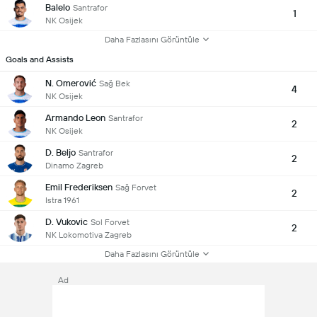
Balelo
Santrafor
1
NK Osijek
Daha Fazlasını Görüntüle
Goals and Assists
N. Omerović
Sağ Bek
4
NK Osijek
Armando Leon
Santrafor
2
NK Osijek
D. Beljo
Santrafor
2
Dinamo Zagreb
Emil Frederiksen
Sağ Forvet
2
Istra 1961
D. Vukovic
Sol Forvet
2
NK Lokomotiva Zagreb
Daha Fazlasını Görüntüle
Ad