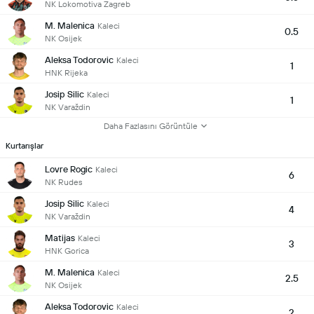
NK Lokomotiva Zagreb
M. Malenica
Kaleci
0.5
NK Osijek
Aleksa Todorovic
Kaleci
1
HNK Rijeka
Josip Silic
Kaleci
1
NK Varaždin
Daha Fazlasını Görüntüle
Kurtarışlar
Lovre Rogic
Kaleci
6
NK Rudes
Josip Silic
Kaleci
4
NK Varaždin
Matijas
Kaleci
3
HNK Gorica
M. Malenica
Kaleci
2.5
NK Osijek
Aleksa Todorovic
Kaleci
2