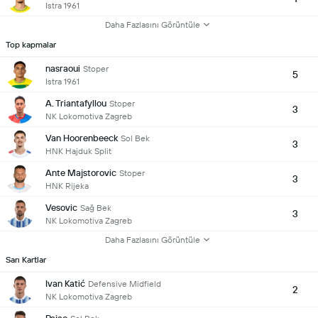
Istra 1961
Daha Fazlasını Görüntüle
Top kapmalar
nasraoui
Stoper
5
Istra 1961
A. Triantafyllou
Stoper
3
NK Lokomotiva Zagreb
Van Hoorenbeeck
Sol Bek
3
HNK Hajduk Split
Ante Majstorovic
Stoper
3
HNK Rijeka
Vesovic
Sağ Bek
3
NK Lokomotiva Zagreb
Daha Fazlasını Görüntüle
Sarı Kartlar
Ivan Katić
Defensive Midfield
2
NK Lokomotiva Zagreb