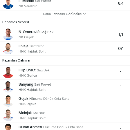
L. Mamic
Sol Forvet
8.4
NK Varaždin
Daha Fazlasını Görüntüle
Penalties Scored
N. Omerović
Sağ Bek
1/1
NK Osijek
Livaja
Santrafor
0/1
HNK Hajduk Split
Kazanılan Çalımlar
Filip Braut
Sağ Bek
1
HNK Gorica
Sanyang
Sağ Forvet
1
HNK Hajduk Split
Gojak
Hücuma Dönük Orta Saha
1
HNK Rijeka
Melnjak
Sol Bek
1
HNK Hajduk Split
Dukan Ahmeti
Hücuma Dönük Orta Saha
1