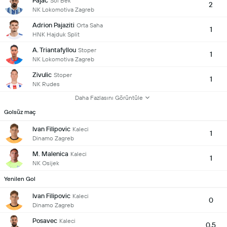
Pajac
Sol Bek
2
NK Lokomotiva Zagreb
Adrion Pajaziti
Orta Saha
1
HNK Hajduk Split
A. Triantafyllou
Stoper
1
NK Lokomotiva Zagreb
Zivulic
Stoper
1
NK Rudes
Daha Fazlasını Görüntüle
Golsüz maç
Ivan Filipovic
Kaleci
1
Dinamo Zagreb
M. Malenica
Kaleci
1
NK Osijek
Yenilen Gol
Ivan Filipovic
Kaleci
0
Dinamo Zagreb
Posavec
Kaleci
0.5