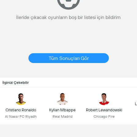
İleride çıkacak oyunların boş bir listesi için bildirim
Tüm Sonuçları Gör
İlginizi Çekebilir
L
Cristiano Ronaldo
Kylian Mbappe
Robert Lewandowski
Al Nassr FC Riyadh
Real Madrid
Chicago Fire