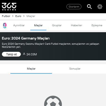
Skorlarım
Futbol
Euro
Maçlar
Ayrıntılar
Maçlar
Gruplar
Haberler
Eşleşme
Euro: 2024 Germany Maçları
Euro 2024 Germany Sezonu Maçları! Canlı Futbol maçlarının, sonuçlarının ve yaklaşan
fikstürlerinin yeri.
Takip et
24.03M
Maçlar
Sonuçlar