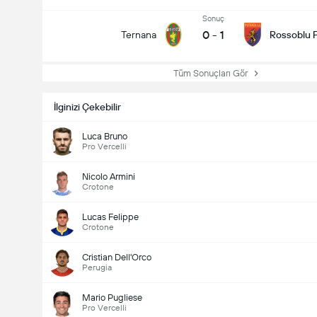
Sonuç
0
-
1
Ternana
Rossoblu 
Tüm Sonuçları Gör
İlginizi Çekebilir
Luca Bruno
Pro Vercelli
Nicolo Armini
Crotone
Lucas Felippe
Crotone
Cristian Dell'Orco
Perugia
Mario Pugliese
Pro Vercelli