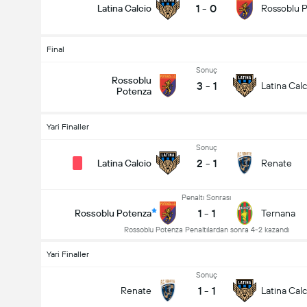
1
-
0
Latina Calcio
Rossoblu 
Final
Sonuç
Rossoblu
3
-
1
Latina Calc
Potenza
Yari Fi̇naller
Sonuç
2
-
1
Latina Calcio
Renate
Penaltı Sonrası
1
-
1
Rossoblu Potenza
Ternana
Rossoblu Potenza Penaltılardan sonra 4-2 kazandı
Yari Fi̇naller
Sonuç
1
-
1
Renate
Latina Calc