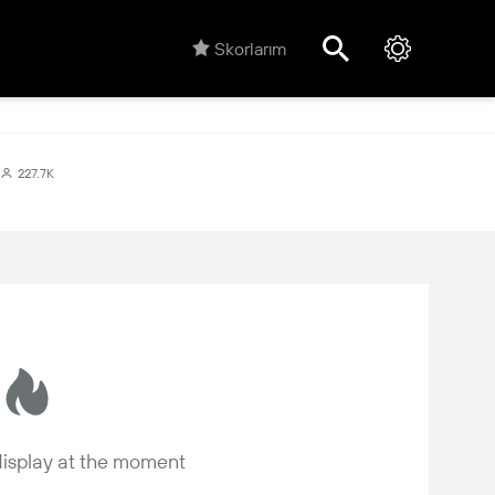
Skorlarım
227.7K
 display at the moment