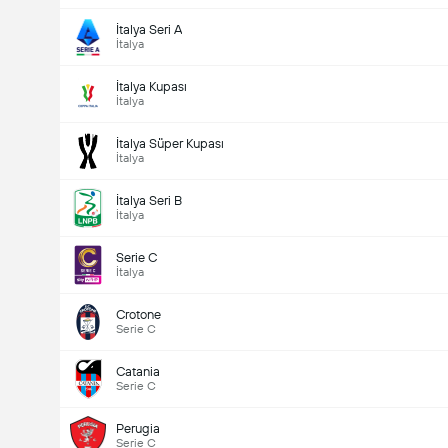
İtalya Seri A
İtalya
İtalya Kupası
İtalya
İtalya Süper Kupası
İtalya
İtalya Seri B
İtalya
Serie C
İtalya
Crotone
Serie C
Catania
Serie C
Perugia
Serie C