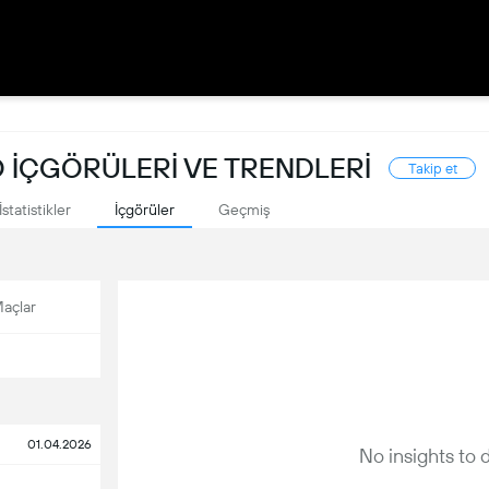
O İÇGÖRÜLERI VE TRENDLERI
Takip et
İstatistikler
İçgörüler
Geçmiş
açlar
01.04.2026
No insights to