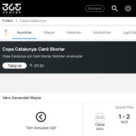
Skorlarım
Futbol
Copa Catalunya
Ayrıntılar
Maçlar
Haberler
İstatistikler
İçgörül
Copa Catalunya: Canlı Skorlar
Copa Catalunya için Canlı Skorlar, fikstürler ve sonuçlar
Takip et
211.2K
Yakın Zamandaki Maçlar
Çeyrek Final
1
-
2
14.01
Camp
Tüm Sonuçları Gör
Joliu