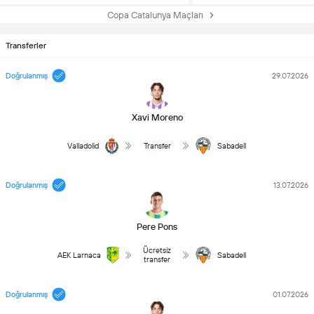
Copa Catalunya Maçları
Transferler
Doğrulanmış
29.07.2026
Xavi Moreno
Valladolid
Transfer
Sabadell
Doğrulanmış
13.07.2026
Pere Pons
Ücretsiz
AEK Larnaca
Sabadell
transfer
Doğrulanmış
01.07.2026