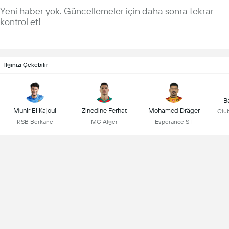
Yeni haber yok. Güncellemeler için daha sonra tekrar
kontrol et!
İlginizi Çekebilir
B
Munir El Kajoui
Zinedine Ferhat
Mohamed Dräger
Club
RSB Berkane
MC Alger
Esperance ST