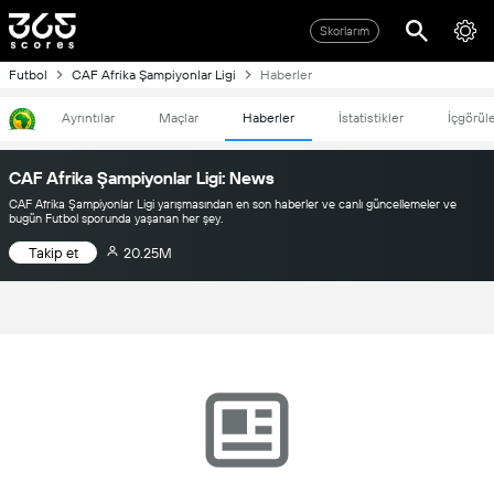
Skorlarım
Futbol
CAF Afrika Şampiyonlar Ligi
Haberler
Ayrıntılar
Maçlar
Haberler
İstatistikler
İçgörül
CAF Afrika Şampiyonlar Ligi: News
CAF Afrika Şampiyonlar Ligi yarışmasından en son haberler ve canlı güncellemeler ve
bugün Futbol sporunda yaşanan her şey.
Takip et
20.25M