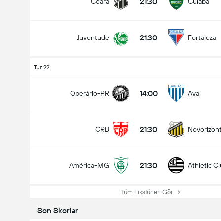
21:30
Ceara
Cuiabá
21:30
Juventude
Fortaleza
Tur 22
14:00
Operário-PR
Avai
21:30
CRB
Novorizont
21:30
América-MG
Athletic C
Tüm Fikstürleri Gör
Son Skorlar