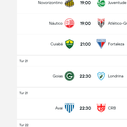
19:00
Novorizontino
Juventude
19:00
Náutico
Atlético-
21:00
Cuiabá
Fortaleza
Tur 21
22:30
Goias
Londrina
Tur 21
22:30
Avai
CRB
Tur 22