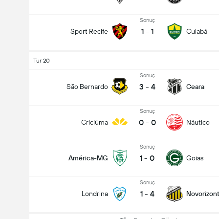
Sonuç
1
-
1
Sport Recife
Cuiabá
Tur 20
Sonuç
3
-
4
São Bernardo
Ceara
Sonuç
0
-
0
Criciúma
Náutico
Sonuç
1
-
0
América-MG
Goias
Sonuç
1
-
4
Londrina
Novorizont