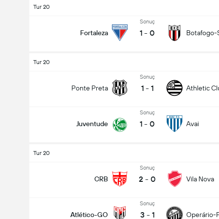
Tur 20
Sonuç
1
-
0
Fortaleza
Botafogo-
Tur 20
Sonuç
1
-
1
Ponte Preta
Athletic C
Sonuç
1
-
0
Juventude
Avai
Tur 20
Sonuç
2
-
0
CRB
Vila Nova
Sonuç
3
-
1
Atlético-GO
Operário-