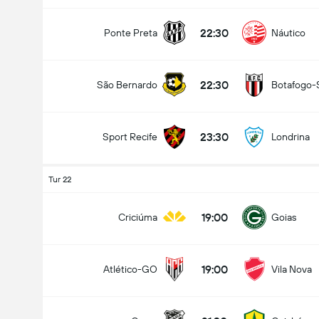
22:30
Ponte Preta
Náutico
22:30
São Bernardo
Botafogo-
23:30
Sport Recife
Londrina
Tur 22
19:00
Criciúma
Goias
19:00
Atlético-GO
Vila Nova