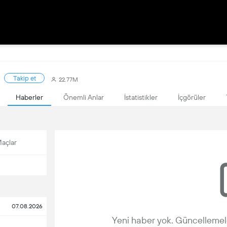
Takip et
22.77M
Haberler
Önemli Anlar
İstatistikler
İçgörüler
açlar
07.08.2026
Yeni haber yok. Güncellemele