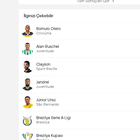
Tüm Sonuçları Gör
İlginizi Çekebilir
Romulo Otero
Criciúma
Alan Ruschel
Juventude
Clayson
Sport Recife
Jandrei
Juventude
Júnior Urso
São Bernardo
Brezilya Serie A Ligi
Brezilya
Brezilya Kupası