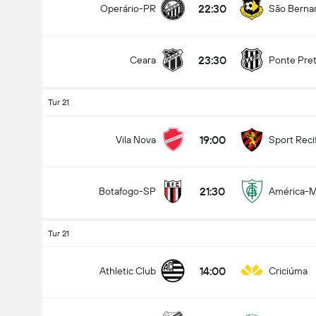
22:30
Operário-PR
São Berna
23:30
Ceara
Ponte Pre
Tur 21
19:00
Vila Nova
Sport Reci
21:30
Botafogo-SP
América-
Tur 21
14:00
Athletic Club
Criciúma