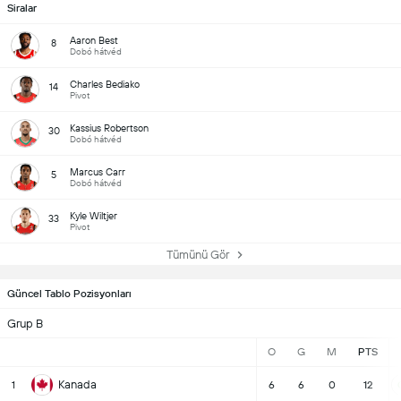
Siralar
Aaron Best
8
Dobó hátvéd
Charles Bediako
14
Pivot
Kassius Robertson
30
Dobó hátvéd
Marcus Carr
5
Dobó hátvéd
Kyle Wiltjer
33
Pivot
Tümünü Gör
Güncel Tablo Pozisyonları
Grup B
O
G
M
PTS
Kanada
1
6
6
0
12