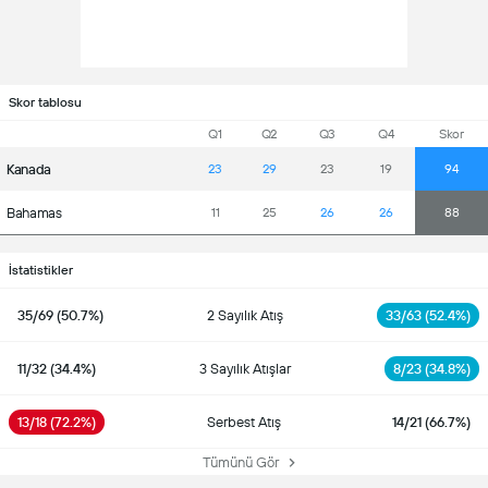
Skor tablosu
Q1
Q2
Q3
Q4
Skor
Kanada
23
29
23
19
94
Bahamas
11
25
26
26
88
İstatistikler
35/69 (50.7%)
2 Sayılık Atış
33/63 (52.4%)
11/32 (34.4%)
3 Sayılık Atışlar
8/23 (34.8%)
13/18 (72.2%)
Serbest Atış
14/21 (66.7%)
Tümünü Gör