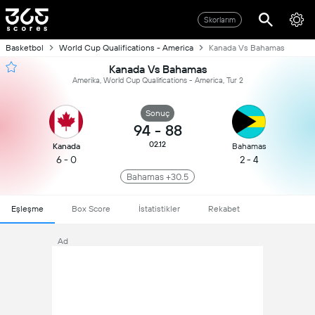
Skorlarım
Basketbol
World Cup Qualifications - America
Kanada Vs Bahamas
Kanada Vs Bahamas
Amerika, World Cup Qualifications - America, Tur 2
Sonuç
94
-
88
02.12
Kanada
Bahamas
6 - 0
2 - 4
Bahamas +30.5
Eşleşme
Box Score
İstatistikler
Rekabet
Ad