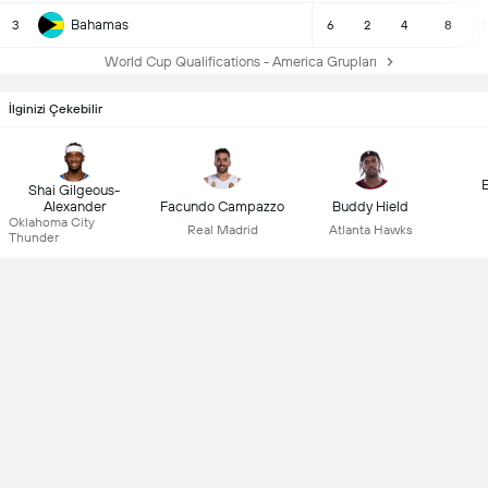
Bahamas
3
6
2
4
8
World Cup Qualifications - America Grupları
İlginizi Çekebilir
Shai Gilgeous-
Facundo Campazzo
Buddy Hield
Alexander
Oklahoma City
Real Madrid
Atlanta Hawks
Thunder