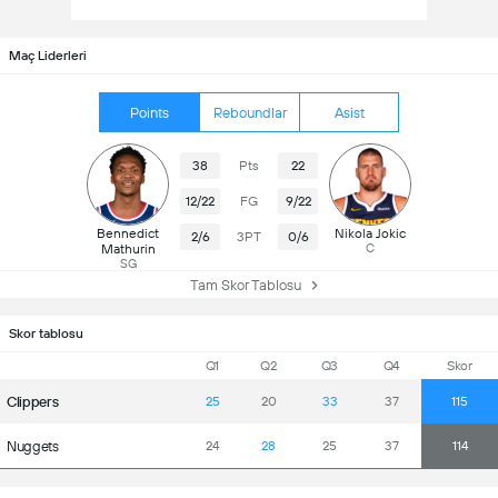
Maç Liderleri
Points
Reboundlar
Asist
38
Pts
22
12/22
FG
9/22
Bennedict
Nikola Jokic
2/6
3PT
0/6
Mathurin
C
SG
Tam Skor Tablosu
Skor tablosu
Q1
Q2
Q3
Q4
Skor
Clippers
25
20
33
37
115
Nuggets
24
28
25
37
114