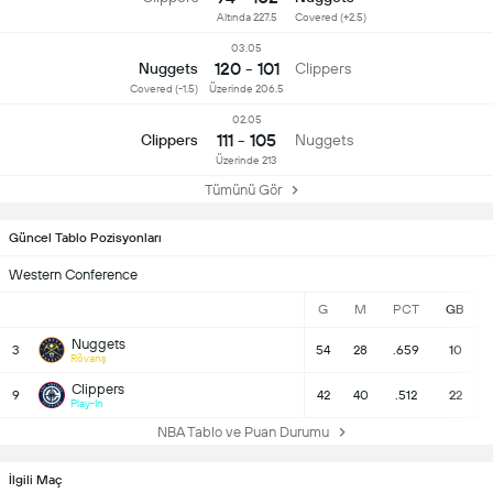
Altında 227.5
Covered (+2.5)
03.05
120 - 101
Nuggets
Clippers
Covered (-1.5)
Üzerinde 206.5
02.05
111 - 105
Clippers
Nuggets
Üzerinde 213
Tümünü Gör
Güncel Tablo Pozisyonları
Western Conference
G
M
PCT
GB
Nuggets
3
54
28
.659
10
Rövanş
Clippers
9
42
40
.512
22
Play-In
NBA Tablo ve Puan Durumu
İlgili Maç