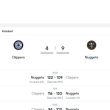
Rekabet
4
9
Galibiyetler
Galibiyetler
Clippers
Nuggets
31.01
122 - 109
Nuggets
Clippers
Covered (2.5)
Üzerinde 219.5
13.11
116 - 130
Clippers
Nuggets
Üzerinde 225.5
Covered (-5)
13.10
94 - 102
Clippers
Nuggets