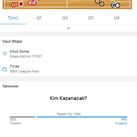
Tümü
Q1
Q2
Q3
Q4
Oyun Bilgisi
Intuit Dome
Maça Katılım: 17,927
TV'de
NBA League Pass
Tahminler
Kim Kazanacak?
Toplam Oy: 1,386
22%
78%
Clippers
Nuggets