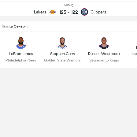
Sonuç
125
-
122
Lakers
Clippers
İlginizi Çekebilir
LeBron James
Stephen Curry
Russell Westbrook
Dal
Philadelphia 76ers
Golden State Warriors
Sacramento Kings