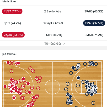
İstatistikler
41/87 (47.1%)
2 Sayılık Atış
39/86 (45.3%)
8/33 (24.2%)
3 Sayılık Atışlar
13/40 (32.5%)
25/30 (83.3%)
Serbest Atış
23/31 (74.2%)
Tümünü Gör
Şut tablosu