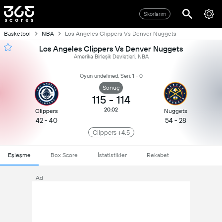
Skorlarım
Basketbol
NBA
Los Angeles Clippers Vs Denver Nuggets
Los Angeles Clippers Vs Denver Nuggets
Amerika Birleşik Devletleri, NBA
Oyun undefined, Seri: 1 - 0
Sonuç
115
-
114
20.02
Clippers
Nuggets
42 - 40
54 - 28
Clippers +4.5
Eşleşme
Box Score
İstatistikler
Rekabet
Ad