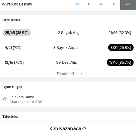
Wurzburg Baskets
19
11
16
17
63
İstatistikler
25/65 (38.5%)
2 Sayılık Atış
21/65 (32.3%)
4/21 (19%)
3 Sayılık Atışlar
8/31 (25.8%)
12/16 (75%)
Serbest Atış
13/15 (86.7%)
Tümünü Gör
Oyun Bilgisi
Telekom Dome
Maça Katılım: 6,000
Tahminler
Kim Kazanacak?