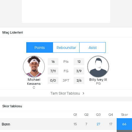
Maç Liderleri
Points
Reboundlar
Asist
16
Pts
12
7/11
FG
3/9
Michael
Billy Ivey III
0/0
3PT
2/6
Kessens
PG
C
Tam Skor Tablosu
Skor tablosu
Q1
Q2
Q3
Q4
Skor
Bonn
15
7
27
17
66