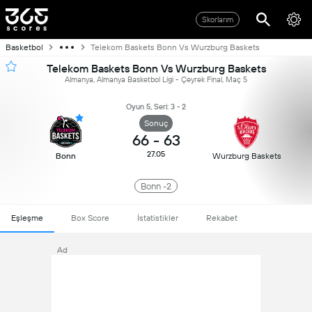
Skorlarım
Basketbol
Telekom Baskets Bonn Vs Wurzburg Baskets
Telekom Baskets Bonn Vs Wurzburg Baskets
Almanya, Almanya Basketbol Ligi - Çeyrek Final, Maç 5
Oyun 5, Seri: 3 - 2
Sonuç
66
-
63
27.05
Bonn
Wurzburg Baskets
Bonn -2
Eşleşme
Box Score
İstatistikler
Rekabet
Ad