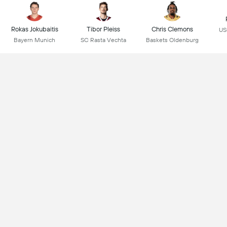
Rokas Jokubaitis
Tibor Pleiss
Chris Clemons
US
Bayern Munich
SC Rasta Vechta
Baskets Oldenburg