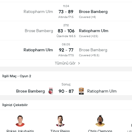
11.04
73 - 89
Ratiopharm Ulm
Brose Bamberg
Altında 171.5
Covered (+4)
27.12
83 - 106
Brose Bamberg
Ratiopharm Ulm
Üzerinde 165.5
Covered (+2.5)
08.05
92 - 77
Ratiopharm Ulm
Brose Bamberg
Altında 177.5
Covered (+15.5)
Tümünü Gör
İlgili Maç - Oyun 2
Sonuç
90
-
87
Brose Bamberg
Ratiopharm Ulm
İlginizi Çekebilir
Rokas Jokubaitis
Tibor Pleiss
Chris Clemons
US