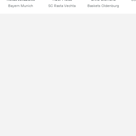
Bayern Munich
SC Rasta Vechta
Baskets Oldenburg