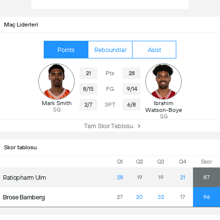
Maç Liderleri
Points
Reboundlar
Asist
21
Pts
28
8/15
FG
9/14
Mark Smith
Ibrahim
2/7
3PT
6/8
SG
Watson-Boye
SG
Tam Skor Tablosu
Skor tablosu
Q1
Q2
Q3
Q4
Skor
Ratiopharm Ulm
28
19
19
21
87
Brose Bamberg
27
20
32
17
96