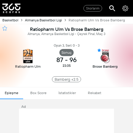
Skorlarım
Basketbol
Almanya Basketbol Ligi
Ratiopharm Ulm Vs Brose Bamberg
Ratiopharm Ulm Vs Brose Bamberg
Almanya, Almanya Basketbol Ligi - Çeyrek Final, Maç 3
Oyun 3, Seri: 0 - 3
Sonuç
87
-
96
23.05
Ratiopharm Ulm
Brose Bamberg
Bamberg +2.5
Eşleşme
Box Score
İstatistikler
Rekabet
Ad