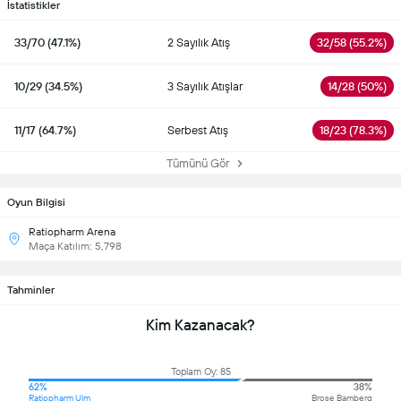
İstatistikler
33/70 (47.1%)
2 Sayılık Atış
32/58 (55.2%)
10/29 (34.5%)
3 Sayılık Atışlar
14/28 (50%)
11/17 (64.7%)
Serbest Atış
18/23 (78.3%)
Tümünü Gör
Oyun Bilgisi
Ratiopharm Arena
Maça Katılım: 5,798
Tahminler
Kim Kazanacak?
Toplam Oy: 85
62%
38%
Ratiopharm Ulm
Brose Bamberg