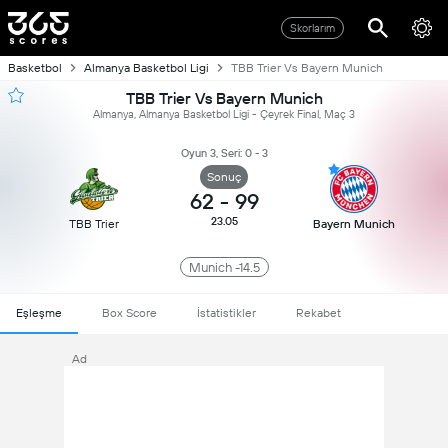
Skorlarım
Basketbol
Almanya Basketbol Ligi
TBB Trier Vs Bayern Munich
TBB Trier Vs Bayern Munich
Almanya, Almanya Basketbol Ligi - Çeyrek Final, Maç 3
Oyun 3, Seri: 0 - 3
Sonuç
62
-
99
23.05
TBB Trier
Bayern Munich
Munich -14.5
Eşleşme
Box Score
İstatistikler
Rekabet
Ad