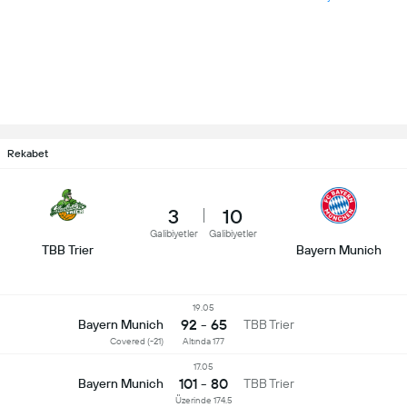
Rekabet
3
10
Galibiyetler
Galibiyetler
TBB Trier
Bayern Munich
19.05
92 - 65
Bayern Munich
TBB Trier
Covered (-21)
Altında 177
17.05
101 - 80
Bayern Munich
TBB Trier
Üzerinde 174.5