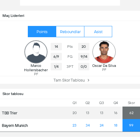
Maç Liderleri
Points
Reboundlar
Asist
14
Pts
20
6/9
FG
9/14
Marco
Oscar Da Silva
1/4
3PT
0/0
Hollersbacher
PF
PF
Tam Skor Tablosu
Skor tablosu
Q1
Q2
Q3
Q4
Skor
TBB Trier
20
13
13
16
62
Bayern Munich
23
34
24
18
99