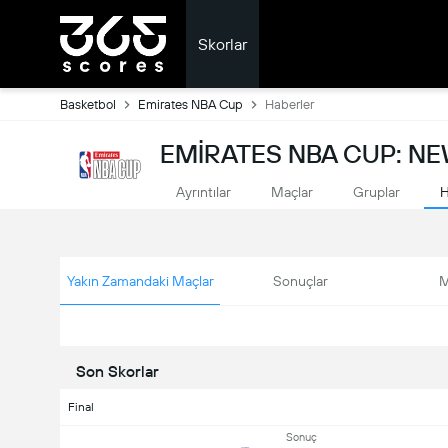
Skorlar
Basketbol
Emirates NBA Cup
Haberler
EMIRATES NBA CUP: N
Ayrıntılar
Maçlar
Gruplar
H
Yakın Zamandaki Maçlar
Sonuçlar
M
Son Skorlar
Final
Sonuç