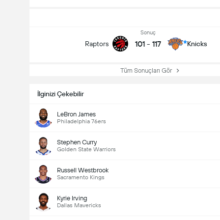
Sonuç
101
-
117
Raptors
Knicks
Tüm Sonuçları Gör
İlginizi Çekebilir
LeBron James
Philadelphia 76ers
Stephen Curry
Golden State Warriors
Russell Westbrook
Sacramento Kings
Kyrie Irving
Dallas Mavericks