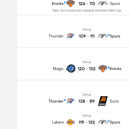
124
-
113
Knicks
Spurs
New York Knicks şunu kazandı: Emirates NBA Cup
Sonuç
109
-
111
Thunder
Spurs
Sonuç
120
-
132
Magic
Knicks
Sonuç
138
-
89
Thunder
Suns
Sonuç
119
-
132
Lakers
Spurs