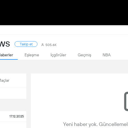
EWS
Takip et
505.6K
aberler
Eşleşme
İçgörüler
Geçmiş
NBA
açlar
17.12.2025
Yeni haber yok. Güncellemele