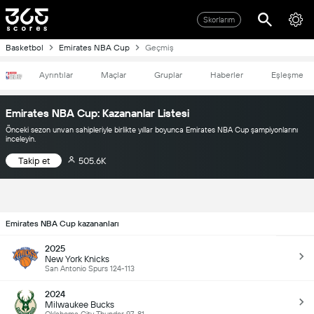
Skorlarım
Basketbol
Emirates NBA Cup
Geçmiş
Ayrıntılar
Maçlar
Gruplar
Haberler
Eşleşme
Emirates NBA Cup: Kazananlar Listesi
Önceki sezon unvan sahipleriyle birlikte yıllar boyunca Emirates NBA Cup şampiyonlarını
inceleyin.
Takip et
505.6K
Emirates NBA Cup kazananları
2025
New York Knicks
San Antonio Spurs 124-113
2024
Milwaukee Bucks