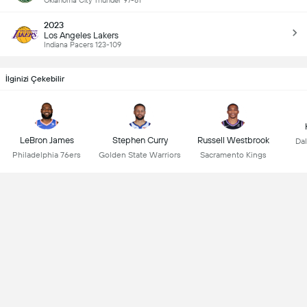
Oklahoma City Thunder 97-81
2023
Los Angeles Lakers
Indiana Pacers 123-109
İlginizi Çekebilir
LeBron James
Stephen Curry
Russell Westbrook
Dal
Philadelphia 76ers
Golden State Warriors
Sacramento Kings