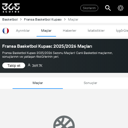
Skorlarım
Basketbol
Fransa Basketbol Kupası
Maçlar
Ayrıntılar
Maçlar
Haberler
İstatistikler
İçgörül
Fransa Basketbol Kupası: 2025/2026 Maçları
Fransa Basketbol Kupası 2025/2026 Sezonu Maçları! Canlı Basketbol maçlarının,
sonuçlarının ve yaklaşan fikstürlerinin yeri.
Takip et
369.7K
Maçlar
Sonuçlar