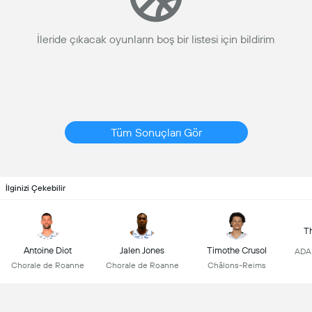
İleride çıkacak oyunların boş bir listesi için bildirim
Tüm Sonuçları Gör
İlginizi Çekebilir
T
Antoine Diot
Jalen Jones
Timothe Crusol
ADA 
Chorale de Roanne
Chorale de Roanne
Châlons-Reims