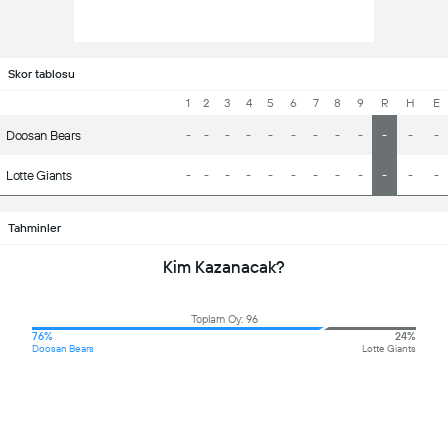
Skor tablosu
1
2
3
4
5
6
7
8
9
R
H
E
Doosan Bears
-
-
-
-
-
-
-
-
-
-
-
-
Lotte Giants
-
-
-
-
-
-
-
-
-
-
-
-
Tahminler
Kim Kazanacak?
Toplam Oy: 96
76%
24%
Doosan Bears
Lotte Giants