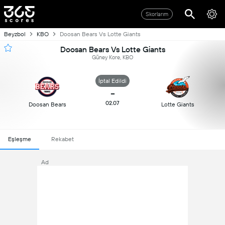
Skorlarım
Beyzbol
KBO
Doosan Bears Vs Lotte Giants
Doosan Bears Vs Lotte Giants
Güney Kore, KBO
İptal Edildi
-
02.07
Doosan Bears
Lotte Giants
Eşleşme
Rekabet
Ad