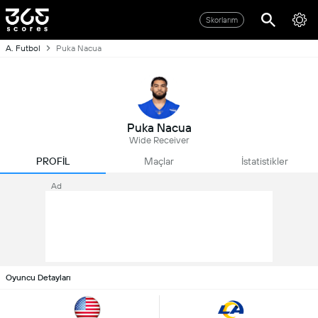
Skorlarım
A. Futbol
Puka Nacua
Puka Nacua
Wide Receiver
PROFİL
Maçlar
İstatistikler
Ad
Oyuncu Detayları