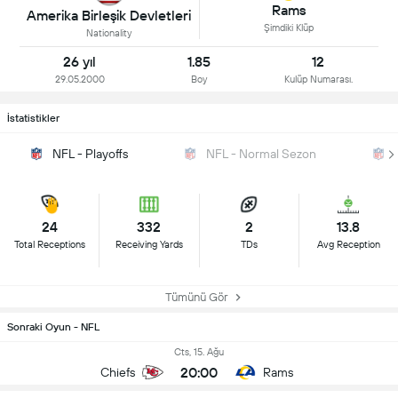
Rams
Amerika Birleşik Devletleri
Şimdiki Klüp
Nationality
26 yıl
1.85
12
29.05.2000
Boy
Kulüp Numarası.
İstatistikler
NFL - Playoffs
NFL - Normal Sezon
24
332
2
13.8
Total Receptions
Receiving Yards
TDs
Avg Reception
Tümünü Gör
Sonraki Oyun - NFL
Cts, 15. Ağu
20:00
Chiefs
Rams