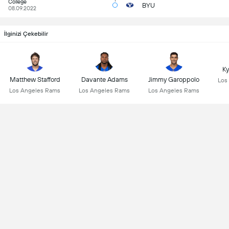
College
BYU
08.09.2022
İlginizi Çekebilir
Ky
Matthew Stafford
Davante Adams
Jimmy Garoppolo
Los
Los Angeles Rams
Los Angeles Rams
Los Angeles Rams