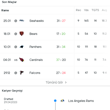
Son Maçlar
Rec
Yds
TGTS
Avg
Rams
25.01
@
Seahawks
31
-
27
9
165
14
18.3
18.01
@
Bears
17
-
20
5
56
10
11.2
10.01
@
Panthers
31
-
34
10
111
18
11.1
04.01
vs
Cardinals
37
-
20
10
76
11
7.6
29.12
@
Falcons
27
-
24
5
47
10
9.4
Tümünü Gör
Kariyer Geçmişi
Drafted
Los Angeles Rams
29.04.2023