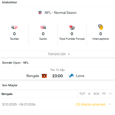
İstatistikler
NFL - Normal Sezon
0
0
0
0
Tackles
Sacks
Total Fumble Forced
Interceptions
Tümünü Gör
Sonraki Oyun - NFL
Per, 13. Ağu
23:00
Bengals
Lions
Son Maçlar
TOT
A
SCK
FF
PD
Bengals
12.10.2025 - 04.01.2026
(12) Maçta oynamadı