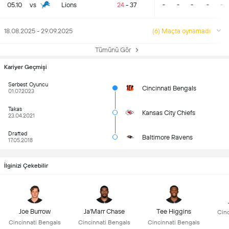
05.10
vs
Lions
24
-
37
-
-
-
-
-
18.08.2025 - 29.09.2025
(6) Maçta oynamadı
Tümünü Gör
Kariyer Geçmişi
Serbest Oyuncu
Cincinnati Bengals
01.07.2023
Takas
Kansas City Chiefs
23.04.2021
Drafted
Baltimore Ravens
17.05.2018
İlginizi Çekebilir
Joe Burrow
Ja'Marr Chase
Tee Higgins
Cinc
Cincinnati Bengals
Cincinnati Bengals
Cincinnati Bengals