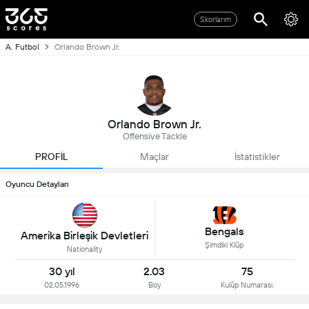
Skorlarım
A. Futbol
Orlando Brown Jr.
Orlando Brown Jr.
Offensive Tackle
PROFİL
Maçlar
İstatistikler
Oyuncu Detayları
Bengals
Amerika Birleşik Devletleri
Şimdiki Klüp
Nationality
30 yıl
2.03
75
02.05.1996
Boy
Kulüp Numarası.