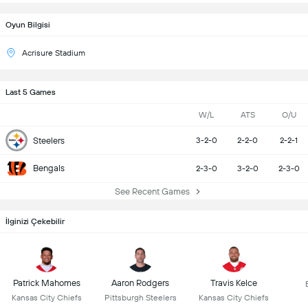
Oyun Bilgisi
Acrisure Stadium
Last 5 Games
W/L
ATS
O/U
Steelers
3-2-0
2-2-0
2-2-1
Bengals
2-3-0
3-2-0
2-3-0
See Recent Games
İlginizi Çekebilir
Patrick Mahomes
Aaron Rodgers
Travis Kelce
Kansas City Chiefs
Pittsburgh Steelers
Kansas City Chiefs