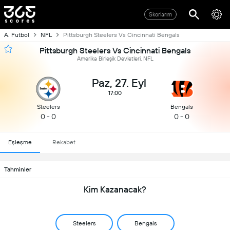
Skorlarım
A. Futbol
NFL
Pittsburgh Steelers Vs Cincinnati Bengals
Pittsburgh Steelers Vs Cincinnati Bengals
Amerika Birleşik Devletleri, NFL
Paz, 27. Eyl
17:00
Steelers
Bengals
0 - 0
0 - 0
Eşleşme
Rekabet
Tahminler
Kim Kazanacak?
Steelers
Bengals