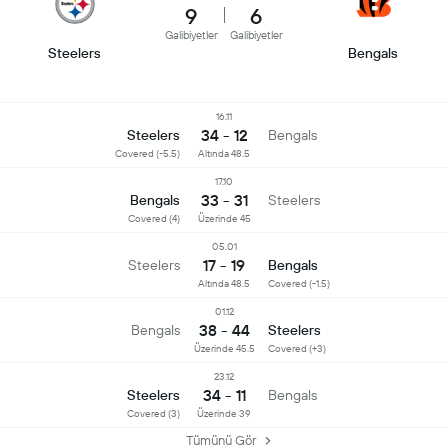
9
6
Galibiyetler
Galibiyetler
Steelers
Bengals
16.11
34 - 12
Steelers
Bengals
Covered (-5.5)
Altında 48.5
17.10
33 - 31
Bengals
Steelers
Covered (4)
Üzerinde 45
05.01
17 - 19
Steelers
Bengals
Altında 48.5
Covered (-1.5)
01.12
38 - 44
Bengals
Steelers
Üzerinde 45.5
Covered (+3)
23.12
34 - 11
Steelers
Bengals
Covered (3)
Üzerinde 39
Tümünü Gör