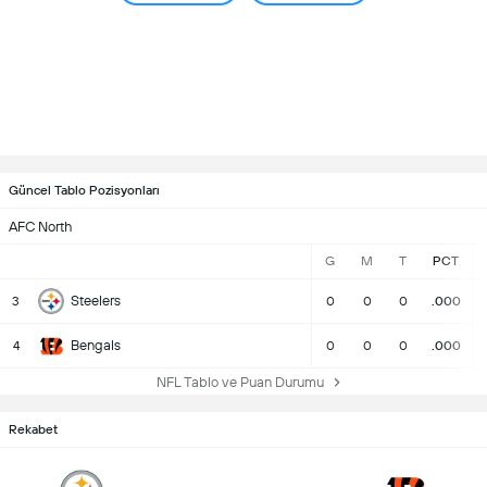
Güncel Tablo Pozisyonları
AFC North
G
M
T
PCT
Steelers
3
0
0
0
.000
Bengals
4
0
0
0
.000
NFL Tablo ve Puan Durumu
Rekabet