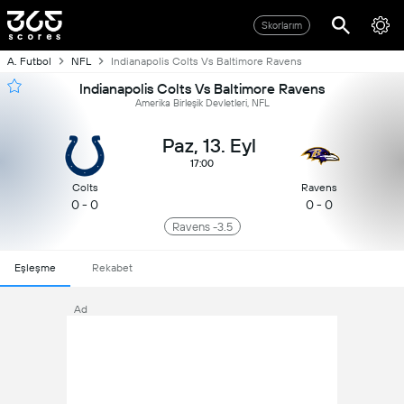
Skorlarım
A. Futbol
NFL
Indianapolis Colts Vs Baltimore Ravens
Indianapolis Colts Vs Baltimore Ravens
Amerika Birleşik Devletleri, NFL
Paz, 13. Eyl
17:00
Colts
Ravens
0 - 0
0 - 0
Ravens -3.5
Eşleşme
Rekabet
Ad