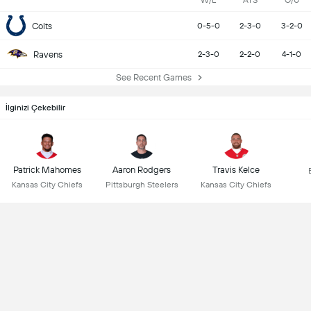
W/L
ATS
O/U
Colts
0-5-0
2-3-0
3-2-0
Ravens
2-3-0
2-2-0
4-1-0
See Recent Games
İlginizi Çekebilir
Patrick Mahomes
Aaron Rodgers
Travis Kelce
Kansas City Chiefs
Pittsburgh Steelers
Kansas City Chiefs