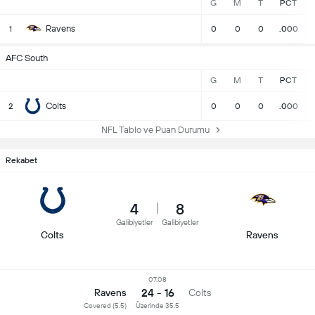
G
M
T
PCT
Ravens
1
0
0
0
.000
AFC South
G
M
T
PCT
Colts
2
0
0
0
.000
NFL Tablo ve Puan Durumu
Rekabet
4
8
Galibiyetler
Galibiyetler
Colts
Ravens
07.08
24 - 16
Ravens
Colts
Covered (5.5)
Üzerinde 35.5