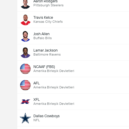
Aaron Rodgers
Pittsburgh Steelers
Travis Kelce
Kansas City Chiefs
Josh Allen
Buffalo Bills
Lamar Jackson
Baltimore Ravens
NCAAF (FBS)
Amerika Birleşik Devletleri
AFL
Amerika Birleşik Devletleri
XFL
Amerika Birleşik Devletleri
Dallas Cowboys
NFL