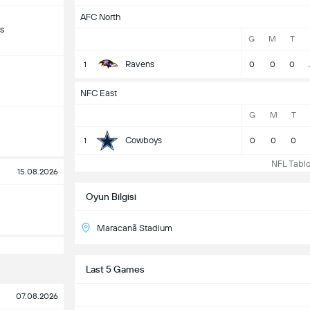
AFC North
s
G
M
T
Ravens
1
0
0
0
NFC East
G
M
T
Cowboys
1
0
0
0
NFL Tablo
15.08.2026
Oyun Bilgisi
Maracanã Stadium
Last 5 Games
07.08.2026