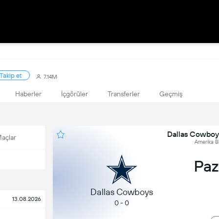
Takip et
7.14M
Haberler
İçgörüler
Transferler
Geçmiş
Dallas Cowboy
açlar
Amerika Bi
Paz,
Dallas Cowboys
13.08.2026
0 - 0