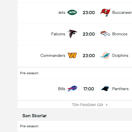
23:00
Jets
Buccaneer
23:00
Falcons
Broncos
23:00
Commanders
Dolphins
Pre-season
17:00
Bills
Panthers
Tüm Fikstürleri Gör
Son Skorlar
Pre-season