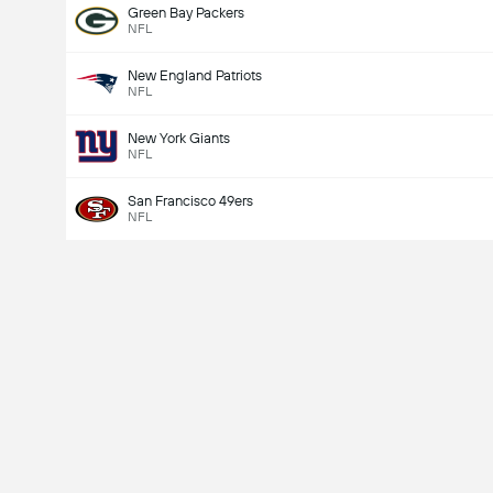
Green Bay Packers
NFL
New England Patriots
NFL
New York Giants
NFL
San Francisco 49ers
NFL