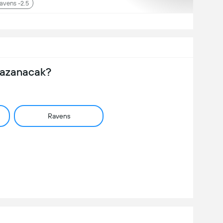
avens -2.5
Kazanacak?
Ravens