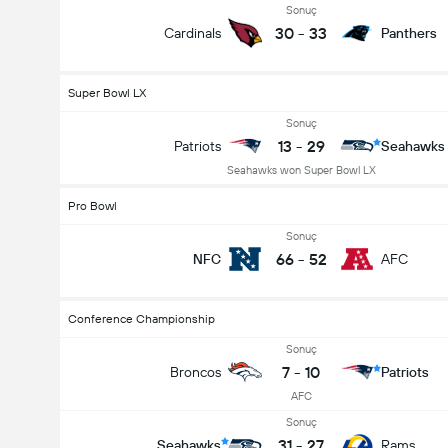
Sonuç
30
-
33
Cardinals
Panthers
Super Bowl LX
Sonuç
13
-
29
Patriots
Seahawks
Seahawks won Super Bowl LX
Pro Bowl
Sonuç
66
-
52
NFC
AFC
Conference Championship
Sonuç
7
-
10
Broncos
Patriots
AFC
Sonuç
31
-
27
Seahawks
Rams