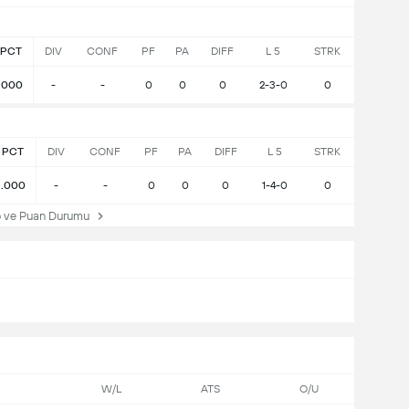
PCT
DIV
CONF
PF
PA
DIFF
L 5
STRK
.000
-
-
0
0
0
2-3-0
0
PCT
DIV
CONF
PF
PA
DIFF
L 5
STRK
.000
-
-
0
0
0
1-4-0
0
 ve Puan Durumu
W/L
ATS
O/U