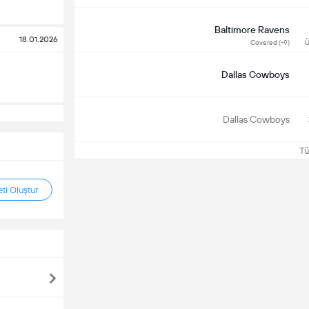
Baltimore Ravens
18.01.2026
Covered (-9)
Ü
Dallas Cowboys
Dallas Cowboys
Tüm
ti Oluştur