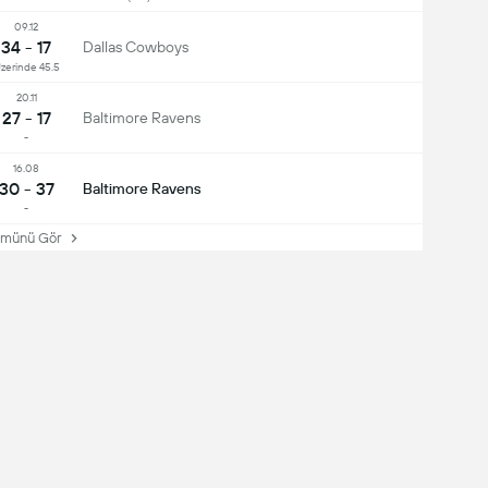
09.12
34 - 17
Dallas Cowboys
zerinde 45.5
20.11
27 - 17
Baltimore Ravens
-
16.08
30 - 37
Baltimore Ravens
-
ünü Gör