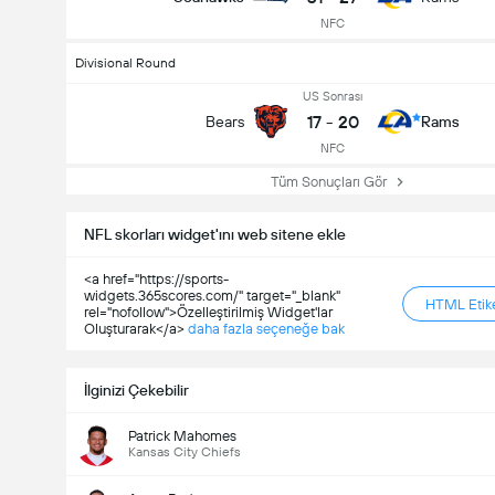
NFC
Divisional Round
US Sonrası
17
-
20
Bears
Rams
NFC
Tüm Sonuçları Gör
NFL skorları widget'ını web sitene ekle
<a href="https://sports-
widgets.365scores.com/" target="_blank"
HTML Etike
rel="nofollow">Özelleştirilmiş Widget'lar
Oluşturarak</a>
daha fazla seçeneğe bak
İlginizi Çekebilir
Patrick Mahomes
Kansas City Chiefs