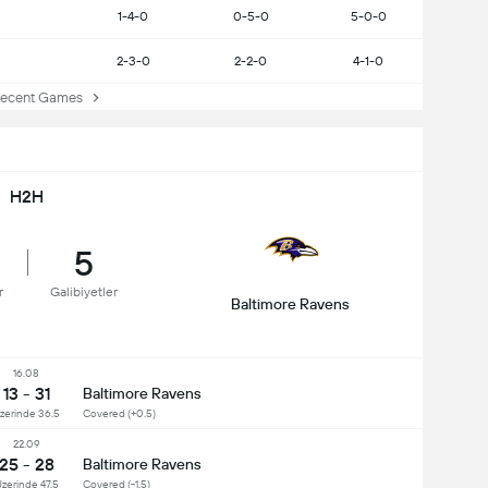
1-4-0
0-5-0
5-0-0
2-3-0
2-2-0
4-1-0
cent Games
H2H
5
r
Galibiyetler
Baltimore Ravens
16.08
13 - 31
Baltimore Ravens
zerinde 36.5
Covered (+0.5)
22.09
25 - 28
Baltimore Ravens
zerinde 47.5
Covered (-1.5)