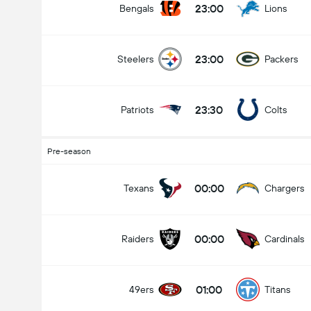
23:00
Bengals
Lions
23:00
Steelers
Packers
23:30
Patriots
Colts
Pre-season
00:00
Texans
Chargers
00:00
Raiders
Cardinals
01:00
49ers
Titans