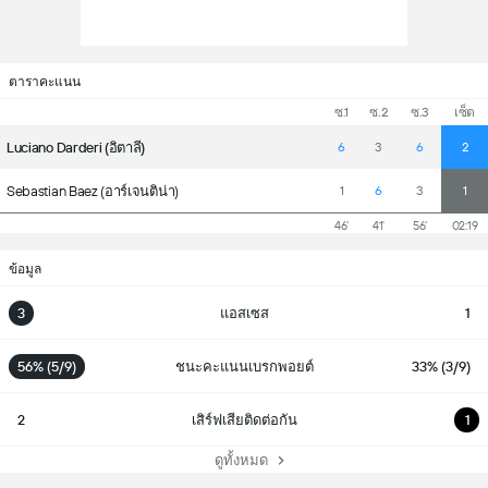
ตาราคะแนน
ซ.1
ซ.2
ซ.3
เซ็ต
Luciano Darderi (อิตาลี)
6
3
6
2
Sebastian Baez (อาร์เจนติน่า)
1
6
3
1
46'
41'
56'
02:19
ข้อมูล
3
แอสเซส
1
56% (5/9)
ชนะคะแนนเบรกพอยต์
33% (3/9)
2
เสิร์ฟเสียติดต่อกัน
1
ดูทั้งหมด