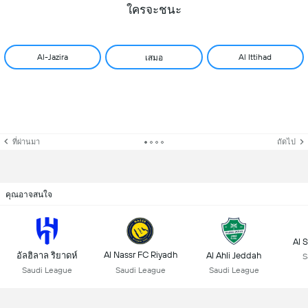
ใครจะชนะ
Al-Jazira
Al Ittihad
เสมอ
ที่ผ่านมา
ถัดไป
คุณอาจสนใจ
Al 
Al Nassr FC Riyadh
อัลฮิลาล ริยาดห์
Al Ahli Jeddah
S
Saudi League
Saudi League
Saudi League