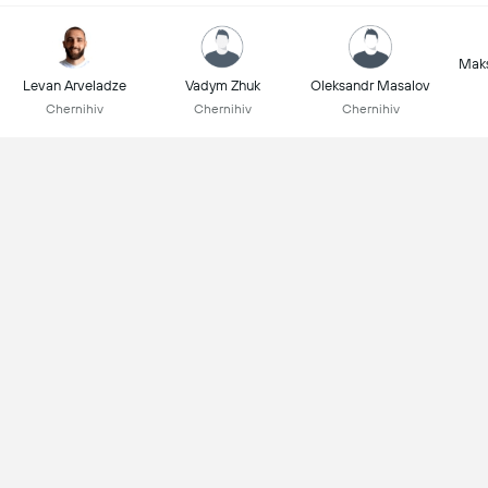
Mak
Levan Arveladze
Vadym Zhuk
Oleksandr Masalov
Chernihiv
Chernihiv
Chernihiv