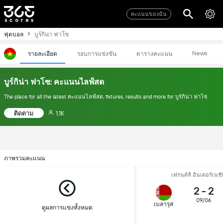
คะแนนของฉัน
ฟุตบอล
บูร์กิน่า ฟาโซ
News
รายละเอียด
รอบการแข่งขัน
ตารางคะแนน
บูร์กิน่า ฟาโซ: คะแนนไลฟ์สด
The place for all the latest คะแนนไลฟ์สด, fixtures, results and more for บูร์กิน่า ฟาโซ
ติดตาม
1.1K
ภาพรวมคะแนน
เฟรนด์ลี อินเตอร์เน
2
-
2
09/06
เบลารุส
ดูผลการแข่งทั้งหมด