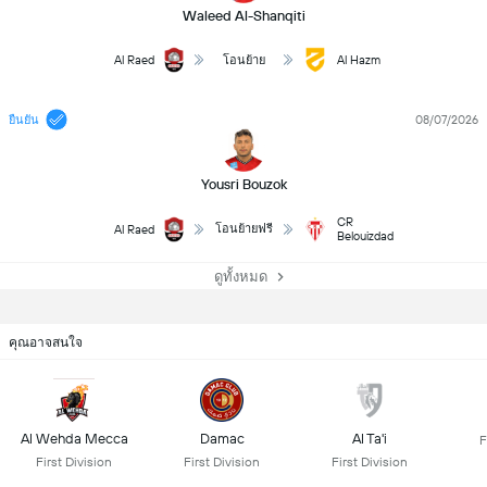
Waleed Al-Shanqiti
Al Raed
Al Hazm
โอนย้าย
08/07/2026
ยืนยัน
Yousri Bouzok
CR
โอนย้ายฟรี
Al Raed
Belouizdad
ดูทั้งหมด
คุณอาจสนใจ
Al Wehda Mecca
Damac
Al Ta'i
F
First Division
First Division
First Division