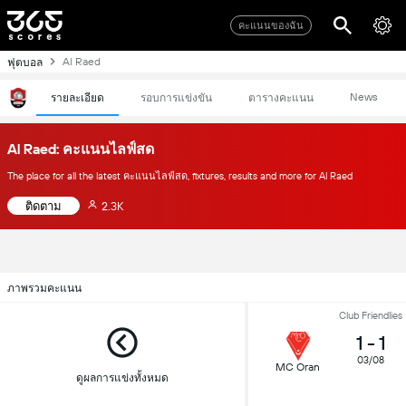
คะแนนของฉัน
Al Raed
ฟุตบอล
News
รายละเอียด
รอบการแข่งขัน
ตารางคะแนน
Al Raed: คะแนนไลฟ์สด
The place for all the latest คะแนนไลฟ์สด, fixtures, results and more for Al Raed
ติดตาม
2.3K
ภาพรวมคะแนน
Club Friendlies
1
-
1
03/08
MC Oran
ดูผลการแข่งทั้งหมด