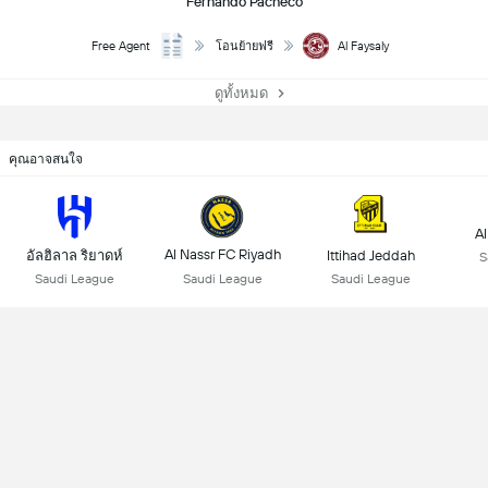
Fernando Pacheco
Free Agent
Al Faysaly
โอนย้ายฟรี
ดูทั้งหมด
คุณอาจสนใจ
Al
Al Nassr FC Riyadh
อัลฮิลาล ริยาดห์
Ittihad Jeddah
S
Saudi League
Saudi League
Saudi League