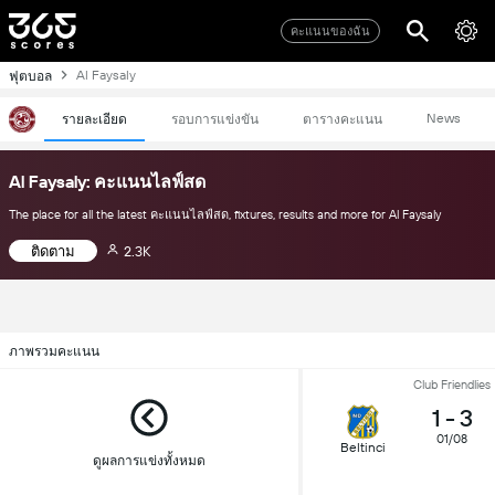
คะแนนของฉัน
Al Faysaly
ฟุตบอล
News
รายละเอียด
รอบการแข่งขัน
ตารางคะแนน
Al Faysaly: คะแนนไลฟ์สด
The place for all the latest คะแนนไลฟ์สด, fixtures, results and more for Al Faysaly
ติดตาม
2.3K
ภาพรวมคะแนน
Club Friendlies
1
-
3
01/08
Beltinci
ดูผลการแข่งทั้งหมด