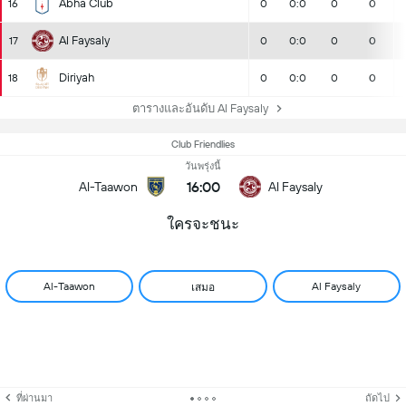
Abha Club
16
0
0:0
0
0
Al Faysaly
17
0
0:0
0
0
Diriyah
18
0
0:0
0
0
ตารางและอันดับ Al Faysaly
Club Friendlies
วันพรุ่งนี้
16:00
Al-Taawon
Al Faysaly
ใครจะชนะ
Al-Taawon
Al Faysaly
เสมอ
ที่ผ่านมา
ถัดไป