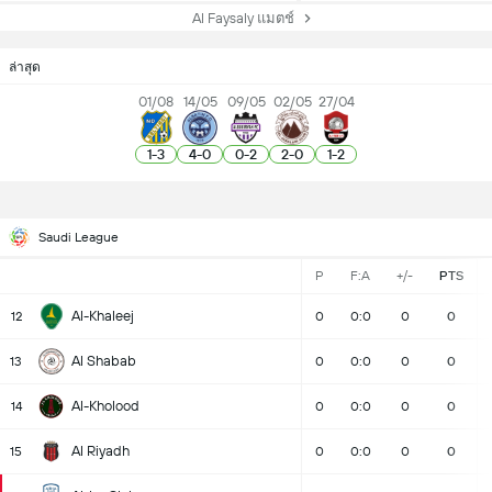
Al Faysaly แมตช์
ล่าสุด
01/08
14/05
09/05
02/05
27/04
1
-
3
4
-
0
0
-
2
2
-
0
1
-
2
Saudi League
P
F:A
+/-
PTS
Al-Khaleej
12
0
0:0
0
0
Al Shabab
13
0
0:0
0
0
Al-Kholood
14
0
0:0
0
0
Al Riyadh
15
0
0:0
0
0