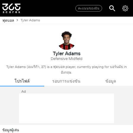
คะแนนของฉัน
Tyler Adams
ฟุตบอล
Tyler Adams
Defensive Midfield
Tyler Adams (อเมริกัา, 27) is a ฟุตบอล player, currently playing for บอร์นมัธ in
อังกฤษ.
โปรไฟล์
รอบการแข่งขัน
ข้อมูล
Ad
ข้อมูลผู้เล่น