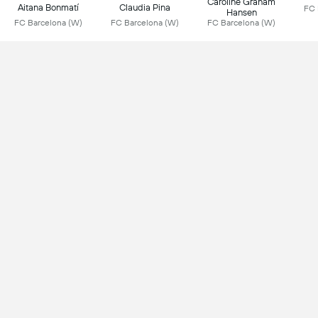
Caroline Graham
Aitana Bonmatí
Claudia Pina
FC 
Hansen
FC Barcelona (W)
FC Barcelona (W)
FC Barcelona (W)