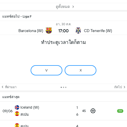
ดูทั้งหมด
แมทช์ต่อไป - Liga F
อา., 30 ส.ค.
17:00
Barcelona (W)
CD Tenerife (W)
ทำประตูเวลาใดก็ตาม
V
X
ที่ผ่านมา
ถัดไป
แมทช์ล่าสุด
Iceland (W)
1
09/06
45
7.9
สเปน
6
สเปน
4