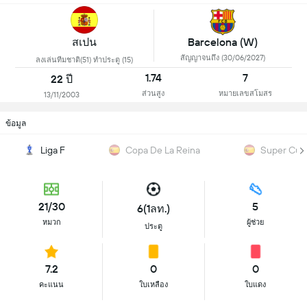
สเปน
Barcelona (W)
สัญญาจนถึง (30/06/2027)
ลงเล่นทีมชาติ(51) ทำประตู (15)
1.74
7
22 ปี
ส่วนสูง
หมายเลขสโมสร
13/11/2003
ข้อมูล
Liga F
Copa De La Reina
Super Cup
21/30
5
6(1ลท.)
หมวก
ผู้ช่วย
ประตู
7.2
0
0
คะแนน
ใบเหลือง
ใบแดง