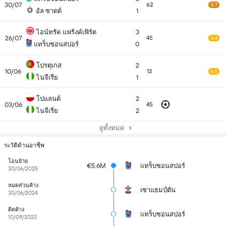
30/07
62
5.7
อัล ซาดด์
1
ไอน์ทรัค แฟร้งค์เฟิร์ต
3
26/07
45
6.4
แทร็บซอนสปอร์
0
โปรตุเกส
2
10/06
12
6.3
ไนจีเรีย
1
โปแลนด์
2
03/06
45
ไนจีเรีย
2
ดูทั้งหมด
ระวัติด้านอาชีพ
โอนย้าย
€5.6M
แทร็บซอนสปอร์
30/06/2025
หมดส่วนค้าง
เซาแธมป์ตัน
30/06/2024
ติดค้าง
แทร็บซอนสปอร์
10/09/2023