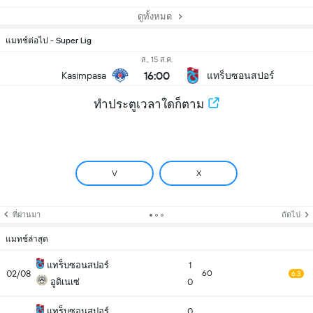
ดูทั้งหมด
แมทช์ต่อไป - Super Lig
ส., 15 ส.ค.
16:00
Kasimpasa
แทร็บซอนสปอร์
ทำประตูเวลาใดก็ตาม
V
X
ที่ผ่านมา
ถัดไป
แมทช์ล่าสุด
แทร็บซอนสปอร์
1
02/08
60
6.3
อูดิเนเซ่
0
แทร็บซอนสปอร์
0