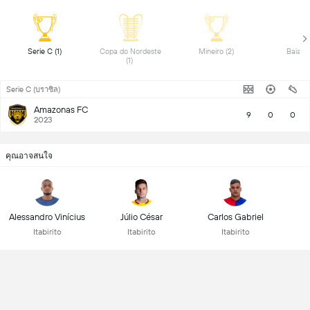
 Serie C (1) 
 Copa do Nordeste 
 Mineiro (2) 
(1) 
Serie C (บราซิล)
Amazonas FC
9
0
0
2023
คุณอาจสนใจ
Alessandro Vinícius
Júlio César
Carlos Gabriel
Itabirito
Itabirito
Itabirito