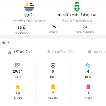
อุรุกวัย
สปอร์ติง คลับ โปรตุกาล
ลงเล่นทีมชาติ(31) ทำประตู (5)
สัญญาจนถึง (30/06/2030)
1.76
20
26 ปี
ส่วนสูง
หมายเลขสโมสร
15/02/2000
ข้อมูล
ปรีไมราลีกา
แชมเปียนส์ลีก
Taça de 
29/34
5
4
หมวก
ประตู
ผู้ช่วย
7.0
9
1
คะแนน
ใบเหลือง
ใบแดง