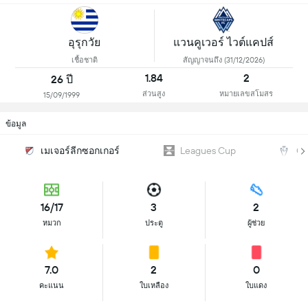
อุรุกวัย
แวนคูเวอร์ ไวต์แคปส์
เชื้อชาติ
สัญญาจนถึง (31/12/2026)
1.84
2
26 ปี
ส่วนสูง
หมายเลขสโมสร
15/09/1999
ข้อมูล
เมเจอร์ลีกซอกเกอร์
Leagues Cup
CO
16/17
3
2
หมวก
ประตู
ผู้ช่วย
7.0
2
0
คะแนน
ใบเหลือง
ใบแดง