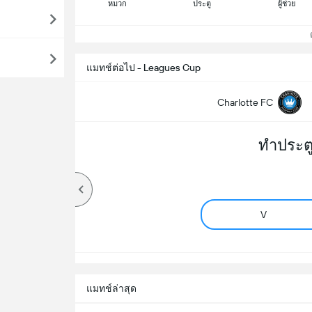
หมวก
ประตู
ผู้ช่วย
ดู
แมทช์ต่อไป - Leagues Cup
Charlotte FC
ทำประต
V
แมทช์ล่าสุด