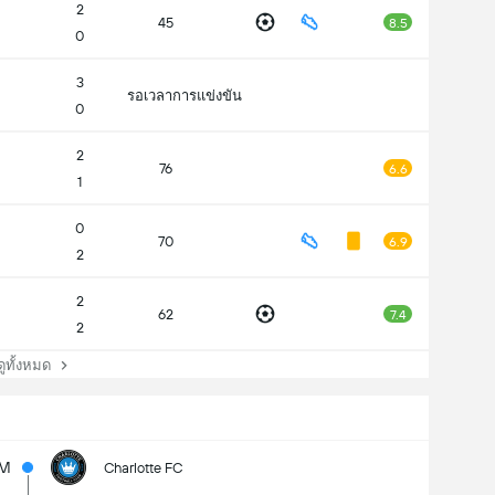
2
45
8.5
0
3
รอเวลาการแข่งขัน
0
2
76
6.6
1
0
70
6.9
2
2
62
7.4
2
ทั้งหมด
M
Charlotte FC