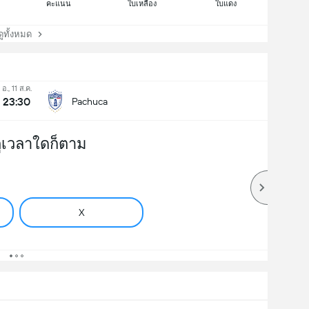
คะแนน
ใบเหลือง
ใบแดง
ทั้งหมด
อ., 11 ส.ค.
23:30
Pachuca
ูเวลาใดก็ตาม
X