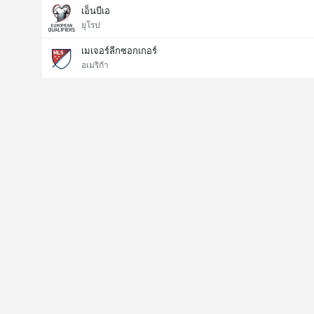
เอ็นบีเอ
ยุโรป
เมเจอร์ลีกซอกเกอร์
อเมริกัา
Last Goalscorer
V
X