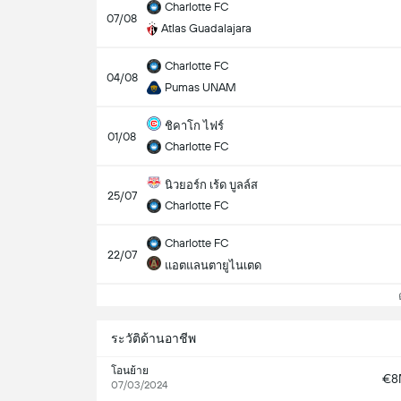
Charlotte FC
07/08
Atlas Guadalajara
Charlotte FC
04/08
Pumas UNAM
ชิคาโก ไฟร์
01/08
Charlotte FC
นิวยอร์ก เร้ด บูลล์ส
25/07
Charlotte FC
Charlotte FC
22/07
แอตแลนตายูไนเตด
ดู
ระวัติด้านอาชีพ
โอนย้าย
€8
07/03/2024