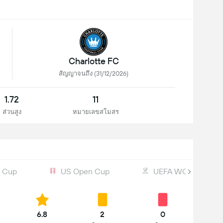
Charlotte FC
สัญญาจนถึง (31/12/2026)
1.72
11
ส่วนสูง
หมายเลขสโมสร
s Cup
US Open Cup
UEFA WC Qualificat
6.8
2
0