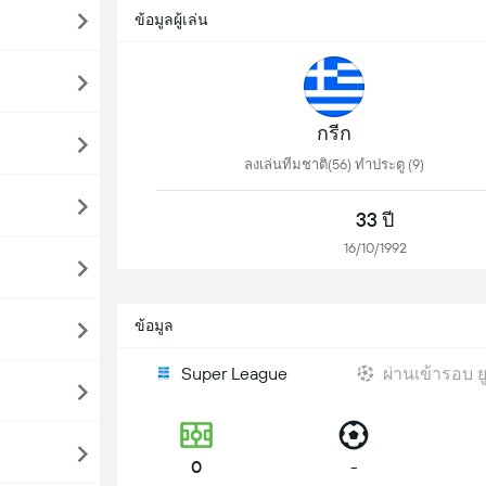
ข้อมูลผู้เล่น
กรีก
ลงเล่นทีมชาติ(56) ทำประตู (9)
33 ปี
16/10/1992
ข้อมูล
Super League
ผ่านเข้ารอบ ย
0
-