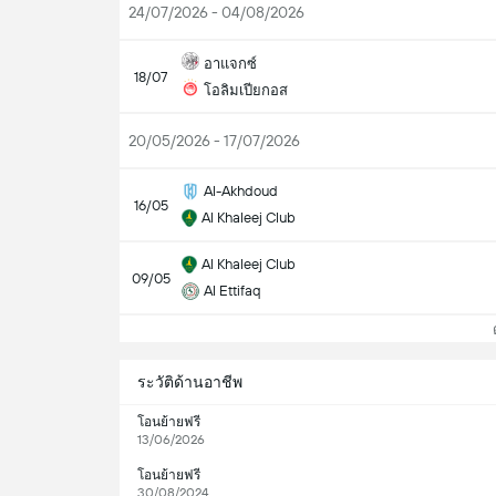
24/07/2026 - 04/08/2026
อาแจกซ์
18/07
โอลิมเปียกอส
20/05/2026 - 17/07/2026
Al-Akhdoud
16/05
Al Khaleej Club
Al Khaleej Club
09/05
Al Ettifaq
ดู
ระวัติด้านอาชีพ
โอนย้ายฟรี
13/06/2026
โอนย้ายฟรี
30/08/2024