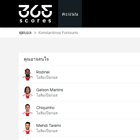
คะแนน
ฟุตบอล
Konstantinos Fortounis
คุณอาจสนใจ
Rodinei
โอลิมเปียกอส
Gelson Martins
โอลิมเปียกอส
Chiquinho
โอลิมเปียกอส
Mehdi Taremi
โอลิมเปียกอส