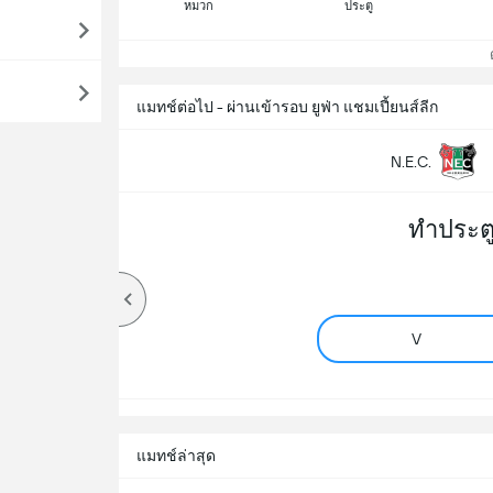
หมวก
ประตู
ดู
แมทช์ต่อไป - ผ่านเข้ารอบ ยูฟ่า แชมเปี้ยนส์ลีก
N.E.C.
ทำประต
V
แมทช์ล่าสุด