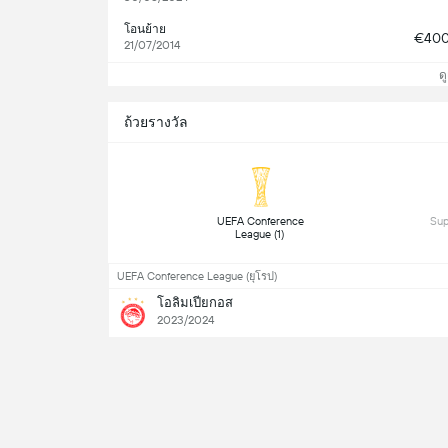
โอนย้าย
€40
21/07/2014
ดู
ถ้วยรางวัล
 UEFA Conference 
League (1) 
UEFA Conference League (ยุโรป)
โอลิมเปียกอส
2023/2024