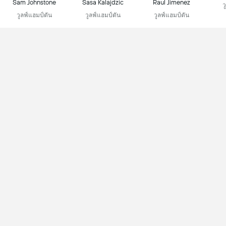
Sam Johnstone
Sasa Kalajdzic
Raul Jimenez
ว
วูลฟ์แฮมป์ตัน
วูลฟ์แฮมป์ตัน
วูลฟ์แฮมป์ตัน