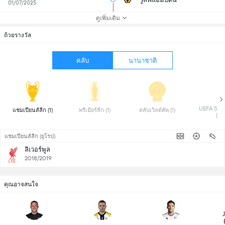
01/07/2025
ดูเพิ่มเติม
ถ้วยรางวัล
คลับ
นานาชาติ
 UEFA Supe
 แชมเปียนส์ลีก (1) 
 พรีเมียร์ลีก (1) 
 คลับเวิลด์คัพ (1) 
(1) 
แชมเปียนส์ลีก (ยุโรป)
ลิเวอร์พูล
2018/2019
คุณอาจสนใจ