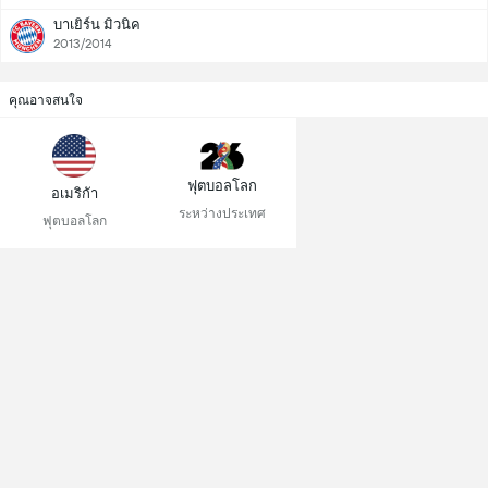
บาเยิร์น มิวนิค
2013/2014
คุณอาจสนใจ
ฟุตบอลโลก
อเมริกัา
ระหว่างประเทศ
ฟุตบอลโลก