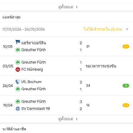
ดูทั้งหมด
แมทช์ล่าสุด
17/05/2026 - 26/05/2026
ไม่ได้เข้าร่วมใน (3) เกม
แฮร์ทาเบอร์ลิน
2
10/05
21
6.7
Greuther Fürth
1
Greuther Fürth
1
03/05
รอเวลาการแข่งขัน
FC Nürnberg
1
VfL Bochum
2
26/04
34
7.1
Greuther Fürth
1
Greuther Fürth
3
19/04
16
6.2
SV Darmstadt 98
2
ดูทั้งหมด
ระวัติด้านอาชีพ