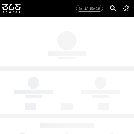
คะแนนของฉัน