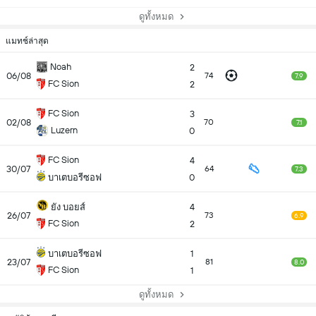
ดูทั้งหมด
แมทช์ล่าสุด
Noah
2
06/08
74
7.9
FC Sion
2
FC Sion
3
02/08
70
7.1
Luzern
0
FC Sion
4
30/07
64
7.3
บาเตบอรีซอฟ
0
ยัง บอยส์
4
26/07
73
6.9
FC Sion
2
บาเตบอรีซอฟ
1
23/07
81
8.0
FC Sion
1
ดูทั้งหมด