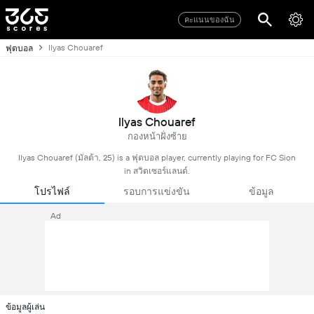
คะแนนของฉัน
Ilyas Chouaref
ฟุตบอล
Ilyas Chouaref
กองหน้าฝั่งซ้าย
Ilyas Chouaref (มัลต้า, 25) is a ฟุตบอล player, currently playing for FC Sion
in สวิตเซอร์แลนด์.
โปรไฟล์
รอบการแข่งขัน
ข้อมูล
Ad
ข้อมูลผู้เล่น