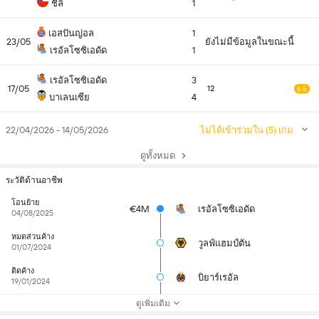
ชิลี
1
เอสปันญ่อล
1
23/05
ยังไม่มีข้อมูลในขณะนี้
เรอัลโซซิเอดัด
1
เรอัลโซซิเอดัด
3
17/05
12
6.5
บาเลนเซีย
4
22/04/2026 - 14/05/2026
ไม่ได้เข้าร่วมใน (5) เกม
ดูทั้งหมด
ระวัติด้านอาชีพ
โอนย้าย
€4M
เรอัลโซซิเอดัด
04/08/2025
หมดส่วนค้าง
วูลฟ์แฮมป์ตัน
01/07/2024
ติดค้าง
บิยาร์เรอัล
19/01/2024
ดูเพิ่มเติม