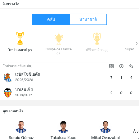
ถ้วยรางวัล
คลับ
นานาชาติ
 Coupe de France 
 โกปาเดลเรย์ (2) 
 ปรีไมราลีกา (3) 
(1) 
โกปาเดลเรย์ (สเปน)
เรอัลโซซิเอดัด
7
1
4
2025/2026
บาเลนเซีย
2
0
0
2018/2019
คุณอาจสนใจ
Álv
Sergio Gómez
Takefusa Kubo
Mikel Oyarzabal