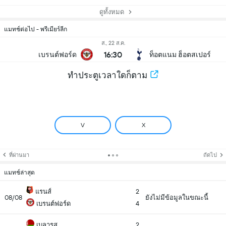
ดูทั้งหมด
แมทช์ต่อไป - พรีเมียร์ลีก
ส., 22 ส.ค.
16:30
เบรนต์ฟอร์ด
ท็อตแนม ฮ็อตสเปอร์
ทำประตูเวลาใดก็ตาม
V
X
ที่ผ่านมา
ถัดไป
แมทช์ล่าสุด
แรนส์
2
08/08
ยังไม่มีข้อมูลในขณะนี้
เบรนต์ฟอร์ด
4
เบลารุส
2