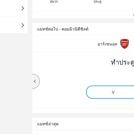
หมวก
ประตู
ดู
แมทช์ต่อไป - คอมมิวนิตีชิลด์
อาร์เซนอล
ทำประต
V
แมทช์ล่าสุด