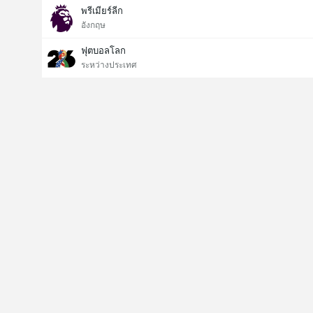
พรีเมียร์ลีก
อังกฤษ
ฟุตบอลโลก
ระหว่างประเทศ
Last Goalscorer
V
X