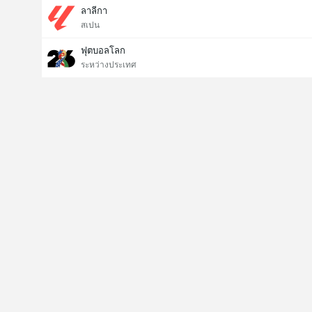
ลาลีกา
สเปน
ฟุตบอลโลก
ระหว่างประเทศ
Last Goalscorer
V
X