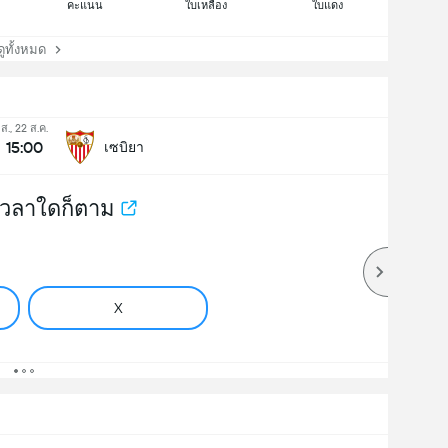
คะแนน
ใบเหลือง
ใบแดง
ทั้งหมด
ส., 22 ส.ค.
15:00
เซบิยา
เวลาใดก็ตาม
X