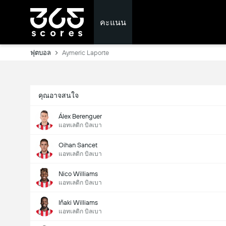
คะแนน
ฟุตบอล
Aymeric Laporte
คุณอาจสนใจ
Álex Berenguer
แอทเลติก บิลเบา
Oihan Sancet
แอทเลติก บิลเบา
Nico Williams
แอทเลติก บิลเบา
Iñaki Williams
แอทเลติก บิลเบา