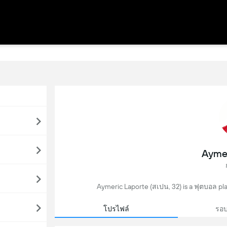
Aymer
Aymeric Laporte (สเปน, 32) is a ฟุตบอล pla
โปรไฟล์
รอบ