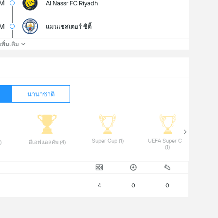
5M
Al Nassr FC Riyadh
5M
แมนเชสเตอร์ ซิตี้
เพิ่มเติม
นานาชาติ
 Super Cup (1) 
 UEFA Super Cup 
 เอฟเอคัพ (2) 
 อีเอฟแอลคัพ (4) 
(1) 
4
0
0