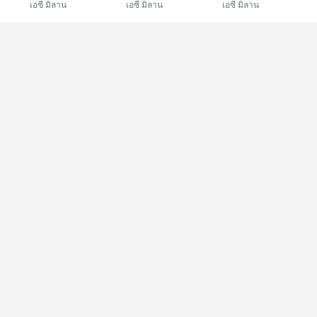
เอซี มิลาน
เอซี มิลาน
เอซี มิลาน