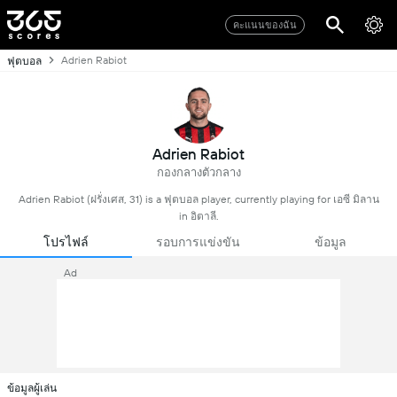
คะแนนของฉัน
Adrien Rabiot
ฟุตบอล
Adrien Rabiot
กองกลางตัวกลาง
Adrien Rabiot (ฝรั่งเศส, 31) is a ฟุตบอล player, currently playing for เอซี มิลาน
in อิตาลี.
โปรไฟล์
รอบการแข่งขัน
ข้อมูล
Ad
ข้อมูลผู้เล่น