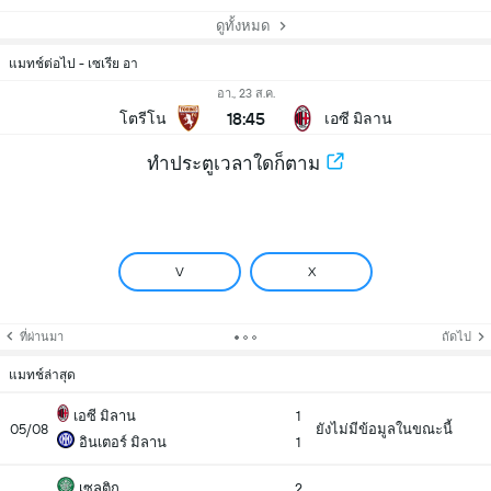
ดูทั้งหมด
แมทช์ต่อไป - เซเรีย อา
อา., 23 ส.ค.
18:45
โตรีโน
เอซี มิลาน
ทำประตูเวลาใดก็ตาม
V
X
ที่ผ่านมา
ถัดไป
แมทช์ล่าสุด
เอซี มิลาน
1
05/08
ยังไม่มีข้อมูลในขณะนี้
อินเตอร์ มิลาน
1
เซลติก
2