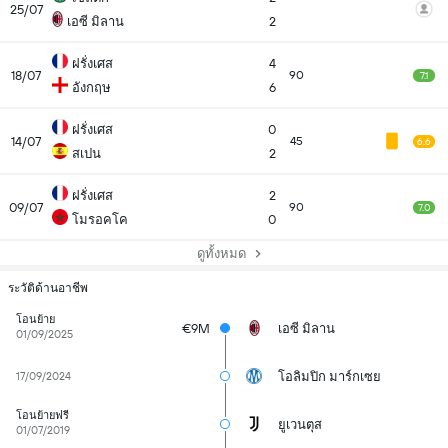
25/07
เอซี มิลาน
2
ฝรั่งเศส
4
18/07
90
7.1
อังกฤษ
6
ฝรั่งเศส
0
14/07
45
6.6
สเปน
2
ฝรั่งเศส
2
09/07
90
7.0
โมรอคโค
0
ดูทั้งหมด
ระวัติด้านอาชีพ
โอนย้าย
€9M
เอซี มิลาน
01/09/2025
โอลิมปิก มาร์กเซย
17/09/2024
โอนย้ายฟรี
ยูเวนตุส
01/07/2019