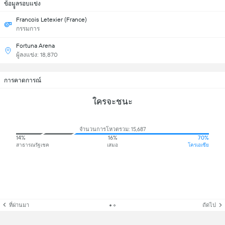
ข้อมููลรอบแข่ง
Francois Letexier (France)
กรรมการ
Fortuna Arena
ผู้ลงแข่ง: 18,870
การคาดการณ์
ใครจะชนะ
จำนวนการโหวตรวม: 15,687
14%
16%
70%
สาธารณรัฐเชค
เสมอ
โครเอเซีย
ที่ผ่านมา
ถัดไป