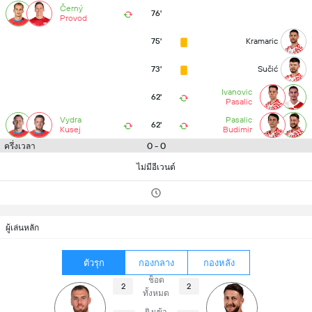
Černý
76'
Provod
75'
Kramaric
73'
Sučić
Ivanovic
62'
Pasalic
Vydra
Pasalic
62'
Kusej
Budimir
0 - 0
ครึ่งเวลา
ไม่มีอีเวนต์
ผู้เล่นหลัก
ตัวรุก
กองกลาง
กองหลัง
ช็อต
2
2
ทั้งหมด