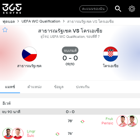
คะแนนของฉัน
UEFA WC Qualification
ฟุตบอล
สาธารณรัฐเชค VS โครเอเซีย
สาธารณรัฐเชค VS โครเอเซีย
ยุโรป, UEFA WC Qualification, รอบที่สี่ 7
จบเกมส์
0
-
0
09/10
สาธารณรัฐเชค
โครเอเซีย
แมทช์
ตำแหน่ง
ข้อมูล
ปะทะกัน
อีเวท์
0 - 0
จบ 90 นาที
Fruk
78'
Perisic
Lingr
76'
Šulc