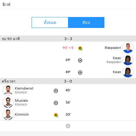
อีเวท์
ทั้งหมด
ท๊อป
3 - 3
จบ 90 นาที
90' + 5
Raspadori
Kean
69'
Raspadori
49'
Kean
3 - 0
ครึ่งเวลา
Kleindienst
45'
Kimmich
Musiala
36'
Kimmich
Kimmich
30'