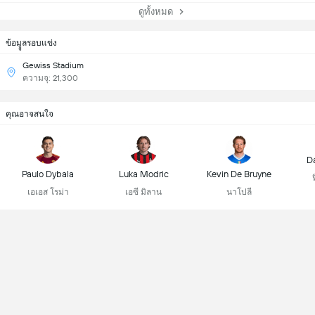
ดูทั้งหมด
ข้อมููลรอบแข่ง
Gewiss Stadium
ความจุ: 21,300
คุณอาจสนใจ
D
Paulo Dybala
Luka Modric
Kevin De Bruyne
เอเอส โรม่า
เอซี มิลาน
นาโปลี