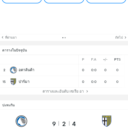
ที่ผ่านมา
ถัดไป
ตารางในปัจจุบัน
P
F:A
+/-
PTS
อตาลันต้า
2
0
0:0
0
0
ปาร์มา
15
0
0:0
0
0
ตารางและอันดับ เซเรีย อา
ปะทะกัน
9
2
4