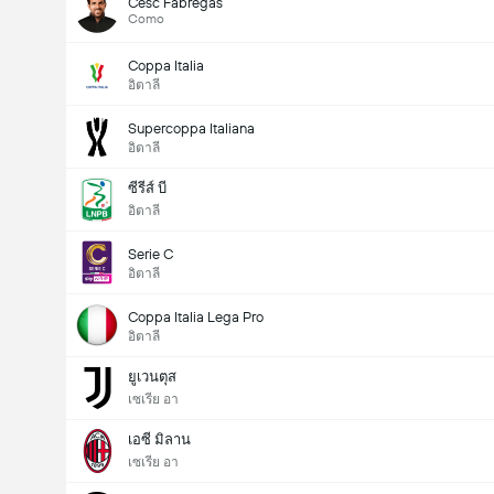
Cesc Fabregas
Como
Coppa Italia
อิตาลี
Supercoppa Italiana
อิตาลี
ซีรีส์ บี
อิตาลี
Serie C
อิตาลี
Coppa Italia Lega Pro
อิตาลี
ยูเวนตุส
เซเรีย อา
เอซี มิลาน
เซเรีย อา