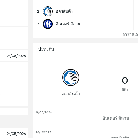
อตาลันต้า
2
อินเตอร์ มิลาน
9
ตารางและอ
ปะทะกัน
24/08/2026
0
ชนะ
อตาลันต้า
่า
14/03/2026
อินเตอร์ มิลาน
28/12/2025
24/05/2026