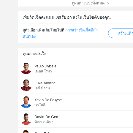
ดูผลการแข่งทั้งหมด
เพิ่มวิดเจ็ตคะแนน เซเรีย อา ลงในเว็บไซต์ของคุณ
ดูตัวเลือกเพิ่มเติมโดยไปที่
การสร้างวิดเจ็ตที่กํา
สร้างแท
หนดเอง
คุณอาจสนใจ
Paulo Dybala
เอเอส โรม่า
Luka Modric
เอซี มิลาน
Kevin De Bruyne
นาโปลี
David De Gea
ฟิออเรนติน่า