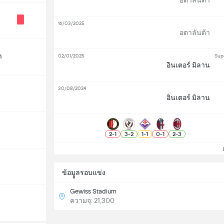
อตาลันต้า
16/03/2025
อตาลันต้า
า
02/01/2025
Supe
อินเตอร์ มิลาน
30/08/2024
อินเตอร์ มิลาน
2
-
1
3
-
2
1
-
1
0
-
1
2
-
3
ดู
ข้อมููลรอบแข่ง
Gewiss Stadium
ความจุ: 21,300