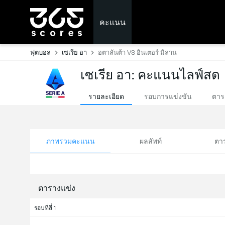
คะแนน
ฟุตบอล
เซเรีย อา
อตาลันต้า VS อินเตอร์ มิลาน
เซเรีย อา: คะแนนไลฟ์สด
รายละเอียด
รอบการแข่งขัน
ตาร
ภาพรวมคะแนน
ผลลัพท์
ตา
ตารางแข่ง
รอบที่สี่ 1