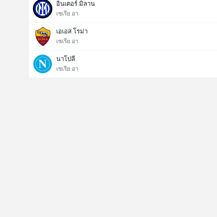
อินเตอร์ มิลาน
เซเรีย อา
เอเอส โรม่า
เซเรีย อา
นาโปลี
เซเรีย อา