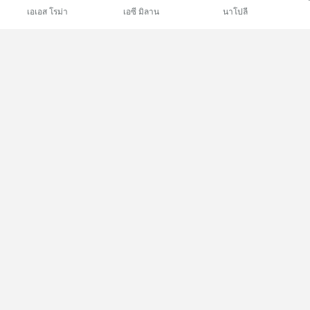
เอเอส โรม่า
เอซี มิลาน
นาโปลี