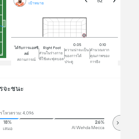
52'
เป้าหมาย
0.05
0.10
Right Foot
ได้รับการแอสซิ
ความน่าจะเป็น
คำนวณจาก
ส่วนในร่างกาย
สต์
ของการได้
คุณภาพของ
ที่ใช้เตะฟุตบอล
สถานการณ์
ประตู
การยิง
รจะชนะ
รโหวตรวม: 4,096
18%
26%
Al Wehda Mecca
เสมอ