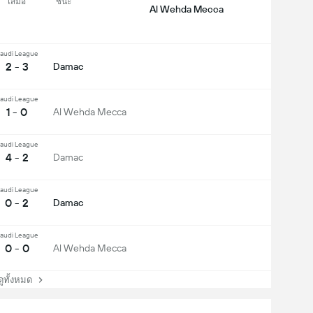
เสมอ
ชนะ
Al Wehda Mecca
audi League
2 - 3
Damac
audi League
1 - 0
Al Wehda Mecca
audi League
4 - 2
Damac
audi League
0 - 2
Damac
audi League
0 - 0
Al Wehda Mecca
ทั้งหมด