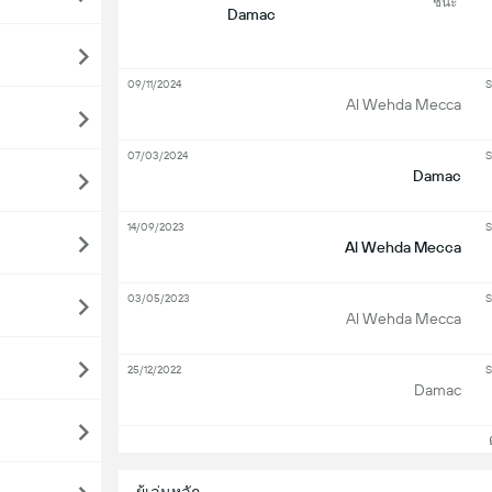
ชนะ
Damac
09/11/2024
S
Al Wehda Mecca
07/03/2024
S
Damac
14/09/2023
S
Al Wehda Mecca
03/05/2023
S
Al Wehda Mecca
25/12/2022
S
Damac
ดู