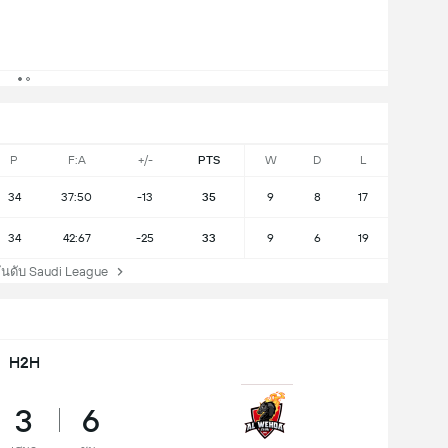
P
F:A
+/-
PTS
W
D
L
34
37:50
-13
35
9
8
17
34
42:67
-25
33
9
6
19
ดับ Saudi League
H2H
3
6