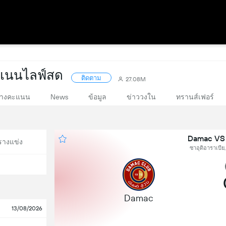
แนนไลฟ์สด
ติดตาม
27.08M
างคะแนน
News
ข้อมูล
ข่าววงใน
ทรานส์เฟอร์
Damac VS
รางแข่ง
ซาอุดิอาราเบีย,
Damac
13/08/2026