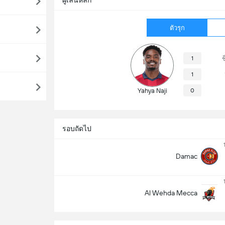
ผู้เล่นหลัก
ตัวรุก
1
ช
1
Yahya Naji
0
รอบถัดไป
Damac
Al Wehda Mecca