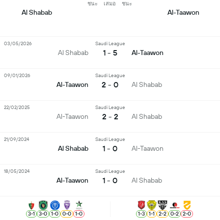
ชนะ
เสมอ
ชนะ
Al Shabab
Al-Taawon
03/05/2026
Saudi League
1 - 5
Al Shabab
Al-Taawon
09/01/2026
Saudi League
2 - 0
Al-Taawon
Al Shabab
22/02/2025
Saudi League
2 - 2
Al-Taawon
Al Shabab
21/09/2024
Saudi League
1 - 0
Al Shabab
Al-Taawon
18/05/2024
Saudi League
1 - 0
Al-Taawon
Al Shabab
3
-
1
3
-
0
1
-
0
0
-
0
1
-
0
1
-
3
1
-
1
2
-
2
0
-
2
2
-
0