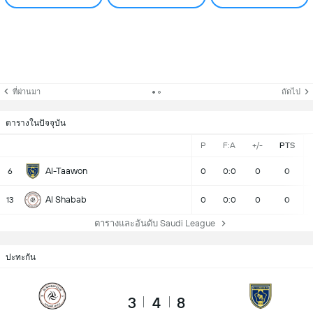
ที่ผ่านมา
ถัดไป
ตารางในปัจจุบัน
P
F:A
+/-
PTS
Al-Taawon
6
0
0:0
0
0
Al Shabab
13
0
0:0
0
0
ตารางและอันดับ Saudi League
ปะทะกัน
3
4
8